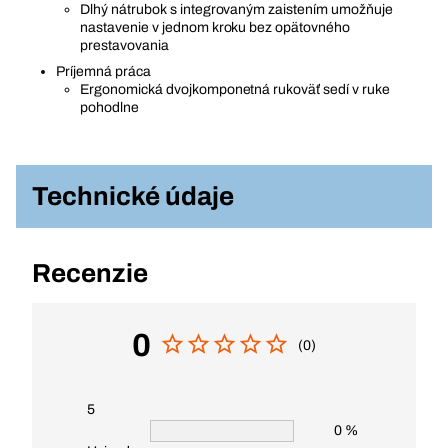
Dlhý nátrubok s integrovaným zaistením umožňuje
nastavenie v jednom kroku bez opätovného
prestavovania
Príjemná práca
Ergonomická dvojkomponetná rukoväť sedí v ruke
pohodlne
Technické údaje
Recenzie
0
(0)
5
0 %