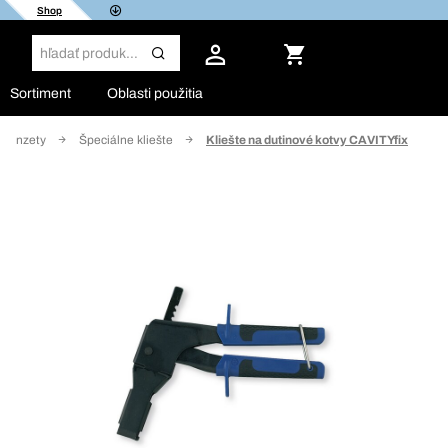
Shop
Sortiment
Oblasti použitia
a pinzety
Špeciálne kliešte
Kliešte na dutinové kotvy CAVITYfix