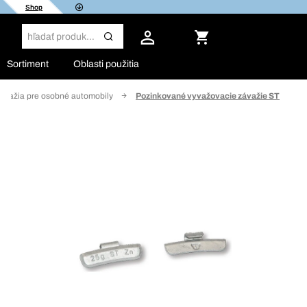
Shop
Sortiment
Oblasti použitia
ávažia pre osobné automobily
Pozinkované vyvažovacie závažie ST