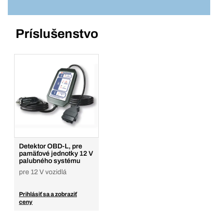
ND - Akumulátor 800 CA, 12 V, k boostru
Balenie/KS
338992
3
Množstvo
Číslo výrobku: 370028
Príslušenstvo
Prihlásenie
Pridať do košíka
Balenie/KS
1
Množstvo
Pridať do košíka
Detektor OBD-L, pre
pamäťové jednotky 12 V
palubného systému
pre 12 V vozidlá
Prihlásiť sa a zobraziť
ceny