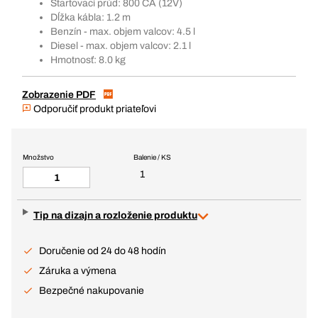
Štartovací prúd: 800 CA (12V)
Dĺžka kábla: 1.2 m
Benzín - max. objem valcov: 4.5 l
Diesel - max. objem valcov: 2.1 l
Hmotnosť: 8.0 kg
Zobrazenie PDF
Odporučiť produkt priateľovi
Množstvo
Balenie / KS
1
Tip na dizajn a rozloženie produktu
Doručenie od 24 do 48 hodín
Záruka a výmena
Bezpečné nakupovanie