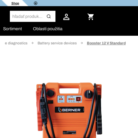
Shop
Sortiment
Oblasti použitia
icle diagnostics
Battery service devices
Booster 12 V Standard