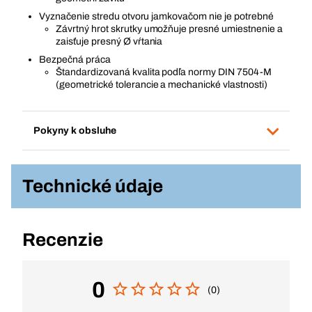
Vyznačenie stredu otvoru jamkovačom nie je potrebné
Závrtný hrot skrutky umožňuje presné umiestnenie a
zaisťuje presný Ø vŕtania
Bezpečná práca
Štandardizovaná kvalita podľa normy DIN 7504-M
(geometrické tolerancie a mechanické vlastnosti)
Pokyny k obsluhe
Technické údaje
Recenzie
0
(0)