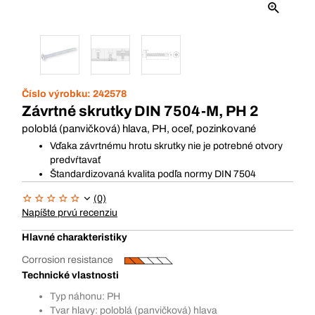
Číslo výrobku:
242578
Závrtné skrutky DIN 7504-M, PH 2
poloblá (panvičková) hlava, PH, oceľ, pozinkované
Vďaka závrtnému hrotu skrutky nie je potrebné otvory
predvŕtavať
Štandardizovaná kvalita podľa normy DIN 7504
(0)
Napíšte prvú recenziu
Hlavné charakteristiky
Corrosion resistance
Technické vlastnosti
Typ náhonu: PH
Tvar hlavy: poloblá (panvičková) hlava