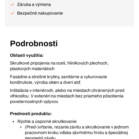
Záruka a výmena
Bezpečné nakupovanie
Podrobnosti
Oblasti využitia:
Skrutkové pripojenia na oceli, hliníkových plechoch,
plastových materiáloch
Fasádne a strešné krytiny, sanitárne a vykurovacie
konštrukcie, výroba okien a dverí atď.
Inštalácia v interiéroch, alebo na miestach chránených pred
vlhkosťou. V exteriéri na miestach bez priameho pôsobenia
poveternostných vplyvov.
Prednosti produktu:
Rýchle a úsporné skrutkovanie
(Pred-)vŕtanie, rezanie závitu a skrutkovanie v jednom
pracovnom kroku vďaka závrtnému hrotu a špeciálnej
geometrii závitu