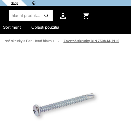
Shop
Sortiment
Oblasti použitia
rezné skrutky s Pan Head hlavou
Závrtné skrutky DIN 7504-M, PH 2