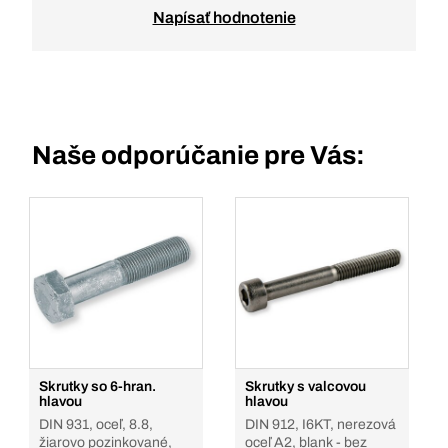
Napísať hodnotenie
Naše odporúčanie pre Vás:
Skrutky so 6-hran.
Skrutky s valcovou
hlavou
hlavou
DIN 931, oceľ, 8.8,
DIN 912, I6KT, nerezová
žiarovo pozinkované,
oceľ A2, blank - bez