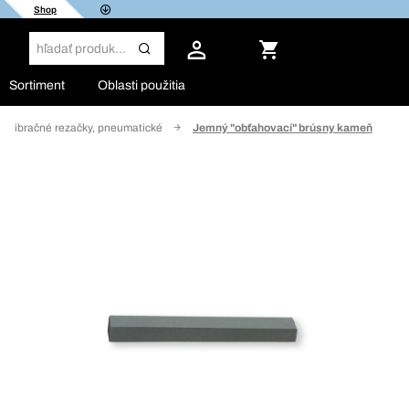
Shop
Sortiment
Oblasti použitia
Vibračné rezačky, pneumatické
Jemný "obťahovací" brúsny kameň