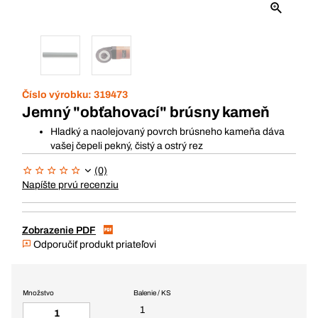
Číslo výrobku:
319473
Jemný "obťahovací" brúsny kameň
Hladký a naolejovaný povrch brúsneho kameňa dáva
vašej čepeli pekný, čistý a ostrý rez
(0)
Napíšte prvú recenziu
Zobrazenie PDF
Odporučiť produkt priateľovi
Množstvo
Balenie / KS
1