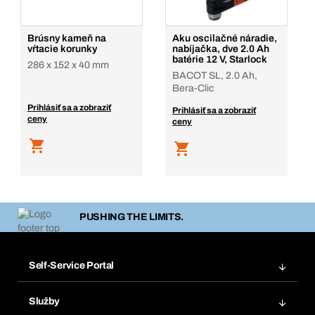
Brúsny kameň na
Aku oscilačné náradie,
vŕtacie korunky
nabíjačka, dve 2.0 Ah
batérie 12 V, Starlock
286 x 152 x 40 mm
BACOT SL, 2.0 Ah,
Bera-Clic
Prihlásiť sa a zobraziť
Prihlásiť sa a zobraziť
ceny
ceny
PUSHING THE LIMITS.
Self-Service Portal
Objednávky
Služby
Faktúry