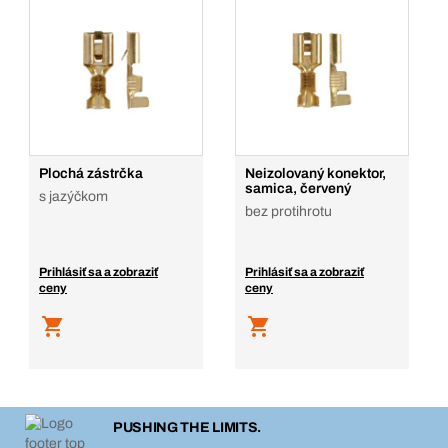
Plochá zástrčka
Neizolovaný konektor,
samica, červený
s jazýčkom
bez protihrotu
Prihlásiť sa a zobraziť
Prihlásiť sa a zobraziť
ceny
ceny
PUSHING THE LIMITS.