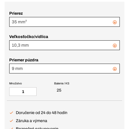
Prierez
35 mm²
Veľkosťočko/vidlica
10,3 mm
Priemer púzdra
9 mm
Množstvo
Balenie / KS
25
Doručenie od 24 do 48 hodín
Záruka a výmena
Bezpečné nakupovanie