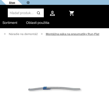
Shop
Sortiment
Oblasti použitia
á
Náradie na demontáž
Montážna páka na pneumatiky Run-Flat