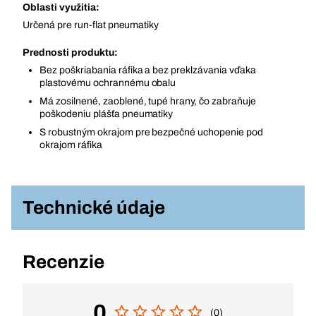
Oblasti využitia:
Určená pre run-flat pneumatiky
Prednosti produktu:
Bez poškriabania ráfika a bez preklzávania vďaka
plastovému ochrannému obalu
Má zosilnené, zaoblené, tupé hrany, čo zabraňuje
poškodeniu plášťa pneumatiky
S robustným okrajom pre bezpečné uchopenie pod
okrajom ráfika
Technické údaje
Recenzie
0
(0)