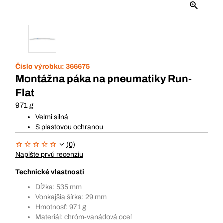
Číslo výrobku:
366675
Montážna páka na pneumatiky Run-
Flat
971 g
Velmi silná
S plastovou ochranou
(0)
Napíšte prvú recenziu
Technické vlastnosti
Dĺžka: 535 mm
Vonkajšia šírka: 29 mm
Hmotnosť: 971 g
Materiál: chróm-vanádová oceľ