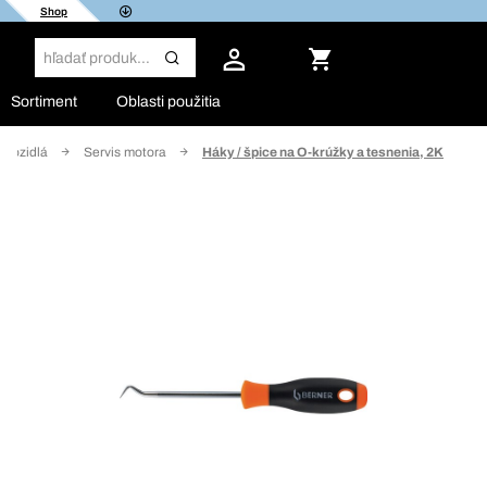
Shop
Sortiment
Oblasti použitia
 vozidlá
Servis motora
Háky / špice na O-krúžky a tesnenia, 2K