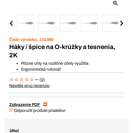
Číslo výrobku:
131360
Háky / špice na O-krúžky a tesnenia,
2K
Rôzne uhly na rozličné účely využitia
Ergonomická rukoväť
(0)
Napíšte prvú recenziu
Zobrazenie PDF
Odporučiť produkt priateľovi
Uhol