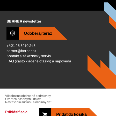
Katalóg a brožúry
Corporate Responsibility
Kariéra
BERNER newsletter
Business Conduct
Odoberaj teraz
+421 45 5410 245
berner@berner.sk
Kontakt a zákaznícky servis
FAQ (často kladené otázky) a nápoveda
Všeobecné obchodné podmienky
Ochrana osobných údajov
Nastavenia súhlasu a ochrany dát
Riadenie sťažností
Impressum
Prihlásiť sa a
Pridať do košíka