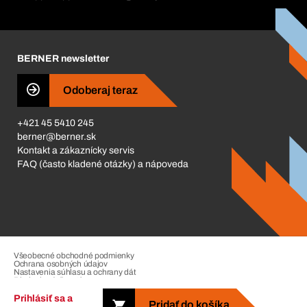
Katalóg a brožúry
Corporate Responsibility
Kariéra
BERNER newsletter
Business Conduct
Odoberaj teraz
+421 45 5410 245
berner@berner.sk
Kontakt a zákaznícky servis
FAQ (často kladené otázky) a nápoveda
Všeobecné obchodné podmienky
Ochrana osobných údajov
Nastavenia súhlasu a ochrany dát
Riadenie sťažností
Impressum
Prihlásiť sa a
Pridať do košíka