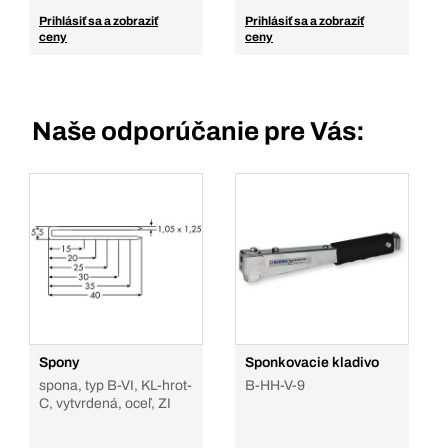
Prihlásiť sa a zobraziť
Prihlásiť sa a zobraziť
ceny
ceny
Naše odporúčanie pre Vás:
Spony
Sponkovacie kladivo
spona, typ B-VI, KL-hrot-
B-HH-V-9
C, vytvrdená, oceľ, ZI