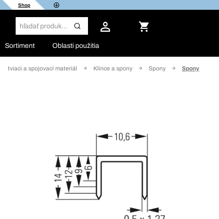
Shop
Sortiment
Oblasti použitia
Kotviaci a spojovací materiál
Klince a spony
Spony
Spony