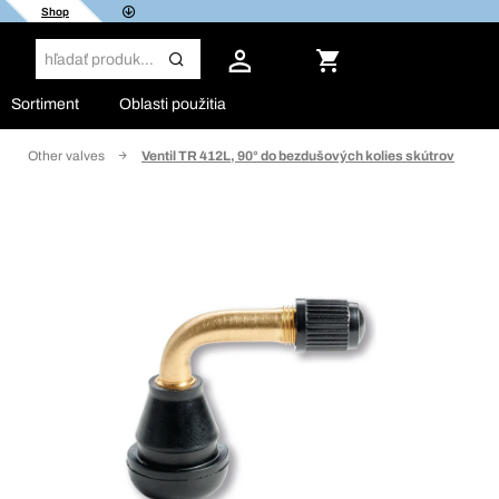
Shop
Sortiment
Oblasti použitia
Other valves
Ventil TR 412L, 90° do bezdušových kolies skútrov