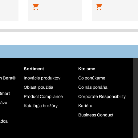
Sortiment
Kto sme
ém Bera®
Inovácie produktov
Čo ponúkame
Oblasti použitia
Čo nás poháňa
Smart
Product Compliance
Corporate Responsibility
báza
Katalóg a brožúry
Kariéra
Business Conduct
adca