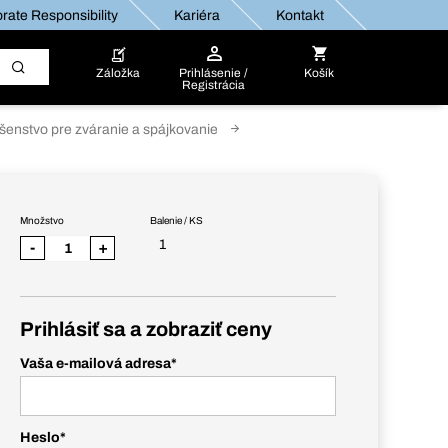
rate Responsibility
Kariéra
Kontakt
Záložka
Prihlásenie /
Košík
Registrácia
ušenstvo pre zváranie a spájkovanie
Množstvo
Balenie / KS
1
-
+
Prihlásiť sa a zobraziť ceny
Vaša e-mailová adresa
*
Heslo
*