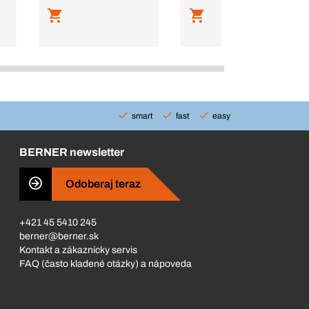
smart
fast
easy
BERNER newsletter
Odoberaj teraz
+421 45 5410 245
berner@berner.sk
Kontakt a zákaznícky servis
FAQ (často kladené otázky) a nápoveda