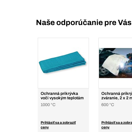
Naše odporúčanie pre Vás
Ochranná prikrývka
Ochranná prikr
voči vysokým teplotám
zváranie, 2 x 2 
1000 °C
600 °C
Prihlásiť sa a zobraziť
Prihlásiť sa a zobra
ceny
ceny