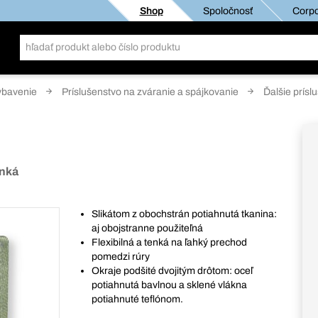
Shop
Spoločnosť
Corpo
ybavenie
Príslušenstvo na zváranie a spájkovanie
Ďalšie prísl
enká
Slikátom z obochstrán potiahnutá tkanina:
aj obojstranne použiteľná
Flexibilná a tenká na ľahký prechod
pomedzi rúry
Okraje podšité dvojitým drôtom: oceľ
potiahnutá bavlnou a sklené vlákna
potiahnuté teflónom.