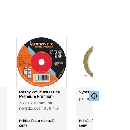
Rezný kotúč INOXline
Vyrezávacia struna
Premium Premium
pletená
76 x 1 x 10 mm, na
nehrdz. oceľ, ø 76 mm
Prihlásiť sa a zobraziť
Prihlásiť sa a zobraziť
ceny
ceny