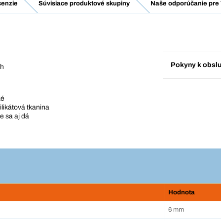
enzie
Súvisiace produktové skupiny
Naše odporúčanie pre 
Pokyny k obsl
ch
ké
likátová tkanina
e sa aj dá
Hodnota
6 mm