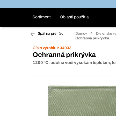
Sortiment
Oblasti použitia
Späť na prehľad
Domov
Dielenské v
Ochranná prikrývka
Číslo výrobku:
34033
Ochranná prikrývka
1200 °C, odolná voči vysokám teplotám, t