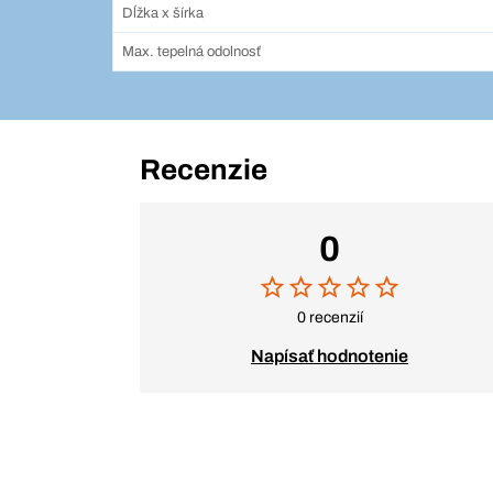
Dĺžka x šírka
Max. tepelná odolnosť
Recenzie
0
0 recenzií
Napísať hodnotenie