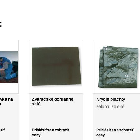
:
ývka na
Zváračské ochranné
Krycie plachty
m
sklá
zelená, zelené
ziť
Prihlásiť sa a zobraziť
Prihlásiť sa a zobraziť
ceny
ceny