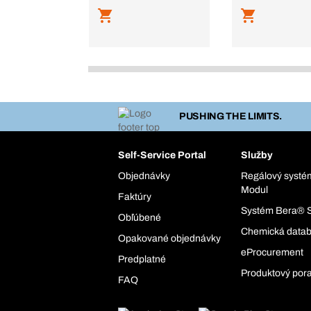
PUSHING THE LIMITS.
Self-Service Portal
Služby
Objednávky
Regálový syst
Modul
Faktúry
Systém Bera® 
Obľúbené
Chemická data
Opakované objednávky
eProcurement
Predplatné
Produktový por
FAQ