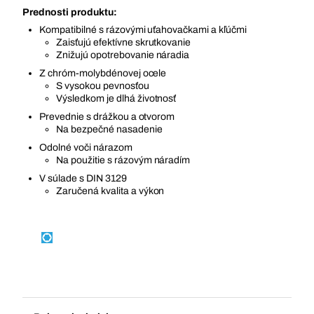
Prednosti produktu:
Kompatibilné s rázovými uťahovačkami a kľúčmi
Zaisťujú efektívne skrutkovanie
Znižujú opotrebovanie náradia
Z chróm-molybdénovej ocele
S vysokou pevnosťou
Výsledkom je dlhá životnosť
Prevednie s drážkou a otvorom
Na bezpečné nasadenie
Odolné voči nárazom
Na použitie s rázovým náradím
V súlade s DIN 3129
Zaručená kvalita a výkon