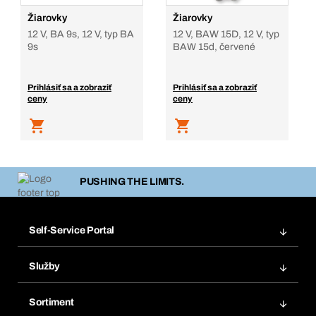
Žiarovky
Žiarovky
12 V, BA 9s, 12 V, typ BA
12 V, BAW 15D, 12 V, typ
9s
BAW 15d, červené
Prihlásiť sa a zobraziť
Prihlásiť sa a zobraziť
ceny
ceny
PUSHING THE LIMITS.
Self-Service Portal
Objednávky
Služby
Faktúry
Regálový systém Bera® Modul
Obľúbené
Sortiment
Systém Bera® Smart