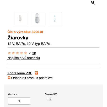
Číslo výrobku:
340618
Žiarovky
12 V, BA 7s, 12 V, typ BA 7s
(0)
Napíšte prvú recenziu
Zobrazenie PDF
Odporučiť produkt priateľovi
Množstvo
Balenie / KS
10