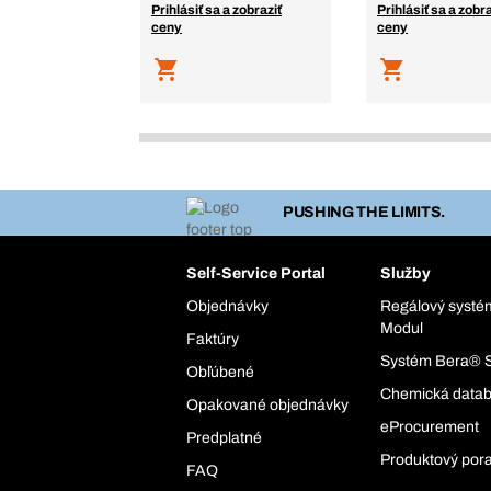
Prihlásiť sa a zobraziť
Prihlásiť sa a zobra
ceny
ceny
PUSHING THE LIMITS.
Self-Service Portal
Služby
Objednávky
Regálový syst
Modul
Faktúry
Systém Bera® 
Obľúbené
Chemická data
Opakované objednávky
eProcurement
Predplatné
Produktový por
FAQ