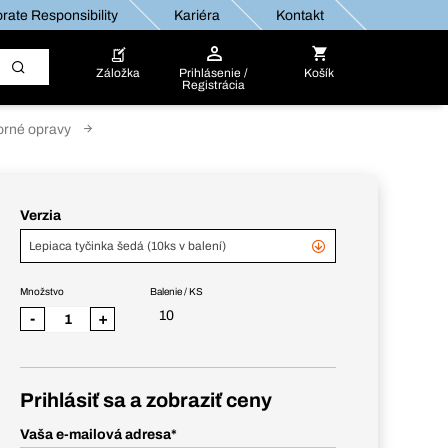
rate Responsibility
Kariéra
Kontakt
Záložka
Prihlásenie /
Košík
Registrácia
rné opravy
Verzia
Lepiaca tyčinka šedá (10ks v balení)
Množstvo
Balenie / KS
10
-
+
Prihlásiť sa a zobraziť ceny
Vaša e-mailová adresa
*