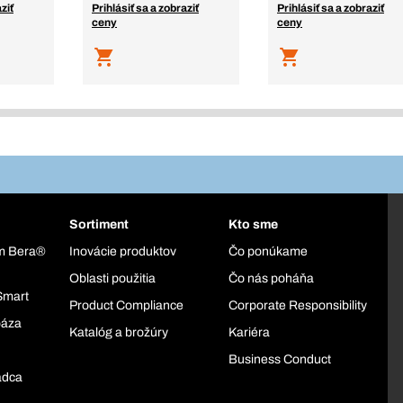
ziť
Prihlásiť sa a zobraziť
Prihlásiť sa a zobraziť
ceny
ceny
Sortiment
Kto sme
ém Bera®
Inovácie produktov
Čo ponúkame
Oblasti použitia
Čo nás poháňa
Smart
Product Compliance
Corporate Responsibility
báza
Katalóg a brožúry
Kariéra
Business Conduct
adca