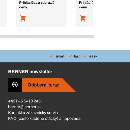
Prihlásiť sa a zobraziť
Prihlásiť sa a zobraziť
ceny
ceny
smart
fast
easy
BERNER newsletter
Odoberaj teraz
+421 45 5410 245
berner@berner.sk
Kontakt a zákaznícky servis
FAQ (často kladené otázky) a nápoveda