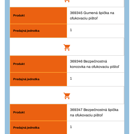
Pridať do košíka
Balenie/KS
369345 Gumená špička na
1
ofukovaciu pištoľ
Množstvo
1
Pridať do košíka
369346 Bezpečnostná
Gumená špička na ofukovaciu pištoľ
koncovka na ofukovaciu pištoľ
Číslo výrobku: 369345
1
Prihlásenie
Balenie/KS
369347 Bezpečnostná špička
Bezpečnostná koncovka na ofukovaciu
1
na ofukovaciu pištoľ
pištoľ
Množstvo
Číslo výrobku: 369346
1