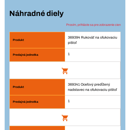
Náhradné diely
Prosím, prihláste sa pre zobrazenie cien
369394 Rukoväť na ofukovaciu
pištoľ
1
369341 Oceľový predĺžený
Rukoväť na ofukovaciu pištoľ
nadstavec na ofukovaciu pištoľ
Číslo výrobku: 369394
1
Prihlásenie
Balenie/KS