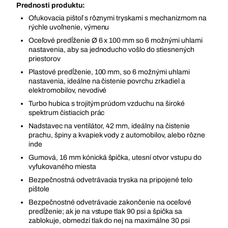
Prednosti produktu:
Ofukovacia pištoľ s rôznymi tryskami s mechanizmom na
rýchle uvoľnenie, výmenu
Oceľové predĺženie Ø 6 x 100 mm so 6 možnými uhlami
nastavenia, aby sa jednoducho vošlo do stiesnených
priestorov
Plastové predĺženie, 100 mm, so 6 možnými uhlami
nastavenia, ideálne na čistenie povrchu zrkadiel a
elektromobilov, nevodivé
Turbo hubica s trojitým prúdom vzduchu na široké
spektrum čistiacich prác
Nadstavec na ventilátor, 42 mm, ideálny na čistenie
prachu, špiny a kvapiek vody z automobilov, alebo rôzne
inde
Gumová, 16 mm kónická špička, utesní otvor vstupu do
vyfukovaného miesta
Bezpečnostná odvetrávacia tryska na pripojené telo
pištole
Bezpečnostné odvetrávacie zakončenie na oceľové
predĺženie; ak je na vstupe tlak 90 psi a špička sa
zablokuje, obmedzí tlak do nej na maximálne 30 psi