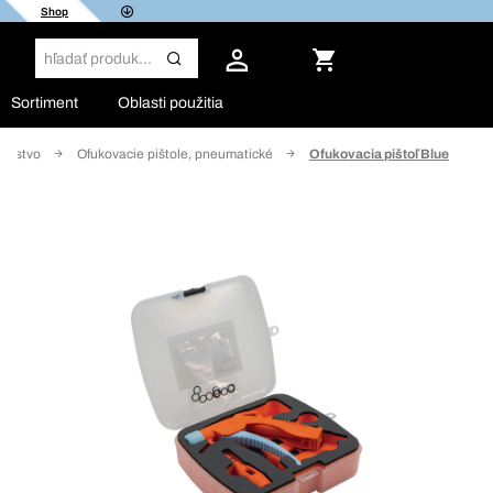
Shop
Sortiment
Oblasti použitia
šenstvo
Ofukovacie pištole, pneumatické
Ofukovacia pištoľ Blue