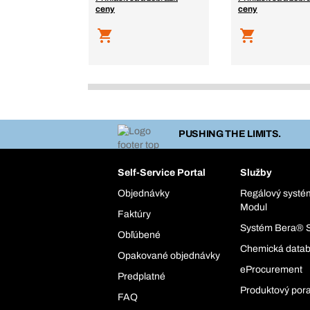
ceny
ceny
PUSHING THE LIMITS.
Self-Service Portal
Služby
Objednávky
Regálový syst
Modul
Faktúry
Systém Bera® 
Obľúbené
Chemická data
Opakované objednávky
eProcurement
Predplatné
Produktový por
FAQ