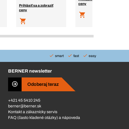
ceny
Prihlásiť sa a zobraziť
ceny
smart
fast
easy
BERNER newsletter
Odoberaj teraz
+421 45 5410 245
berner@berner.sk
Kontakt a zákaznícky servis
FAQ (často kladené otázky) a nápoveda