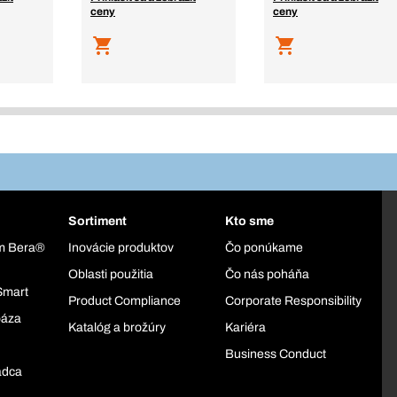
ceny
ceny
Sortiment
Kto sme
ém Bera®
Inovácie produktov
Čo ponúkame
Oblasti použitia
Čo nás poháňa
Smart
Product Compliance
Corporate Responsibility
báza
Katalóg a brožúry
Kariéra
Business Conduct
adca