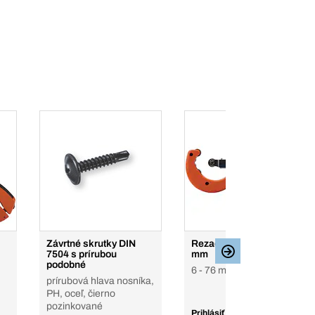
Závrtné skrutky DIN
Rezačka rúrok, 6 – 67
7504 s prírubou
mm
podobné
6 - 76 mm, 1/4 - 3 "
prírubová hlava nosníka,
PH, oceľ, čierno
pozinkované
Prihlásiť sa a zobraziť