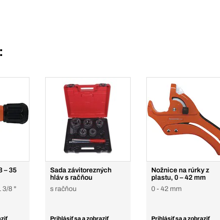
:
3 – 35
Sada závitorezných
Nožnice na rúrky z
hláv s račňou
plastu, 0 – 42 mm
 3/8 "
s račňou
0 - 42 mm
ziť
Prihlásiť sa a zobraziť
Prihlásiť sa a zobraziť