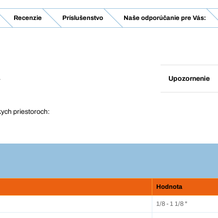
Recenzie
Príslušenstvo
Naše odporúčanie pre Vás:
Upozornenie
r
ych priestoroch:
Hodnota
1/8 - 1 1/8 "