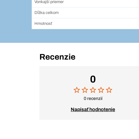
Vonkajší priemer
Dĺžka celkom
Hmotnosť
Recenzie
0
0 recenzií
Napísať hodnotenie