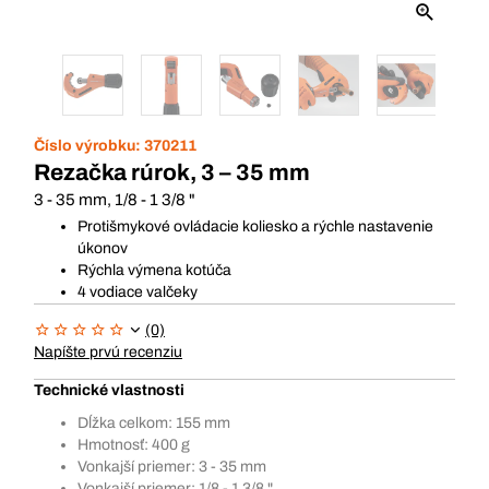
Číslo výrobku:
370211
Rezačka rúrok, 3 – 35 mm
3 - 35 mm, 1/8 - 1 3/8 "
Protišmykové ovládacie koliesko a rýchle nastavenie
úkonov
Rýchla výmena kotúča
4 vodiace valčeky
(0)
Napíšte prvú recenziu
Technické vlastnosti
Dĺžka celkom: 155 mm
Hmotnosť: 400 g
Vonkajší priemer: 3 - 35 mm
Vonkajší priemer: 1/8 - 1 3/8 "