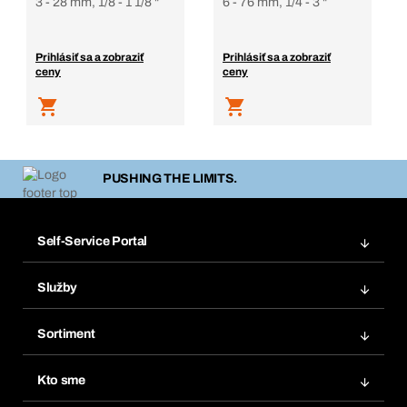
3 - 28 mm, 1/8 - 1 1/8 "
6 - 76 mm, 1/4 - 3 "
Prihlásiť sa a zobraziť
Prihlásiť sa a zobraziť
ceny
ceny
PUSHING THE LIMITS.
Self-Service Portal
Objednávky
Služby
Faktúry
Regálový systém Bera® Modul
Obľúbené
Sortiment
Systém Bera® Smart
Opakované objednávky
Inovácie produktov
Chemická databáza
Kto sme
Predplatné
Oblasti použitia
eProcurement