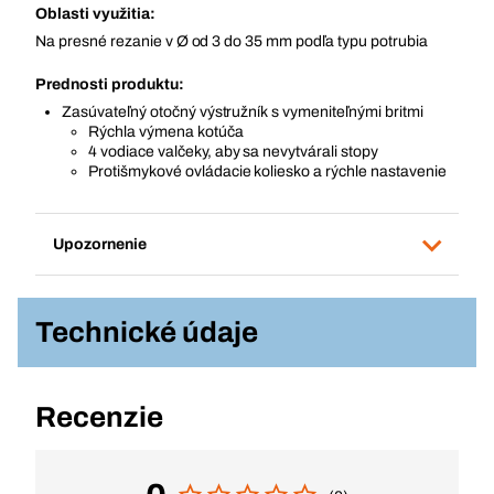
Oblasti využitia:
Na presné rezanie v Ø od 3 do 35 mm podľa typu potrubia
Prednosti produktu:
Zasúvateľný otočný výstružník s vymeniteľnými britmi
Rýchla výmena kotúča
4 vodiace valčeky, aby sa nevytvárali stopy
Protišmykové ovládacie koliesko a rýchle nastavenie
Upozornenie
Technické údaje
Recenzie