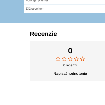
Vonkajší priemer
Dĺžka celkom
Recenzie
0
0 recenzií
Napísať hodnotenie