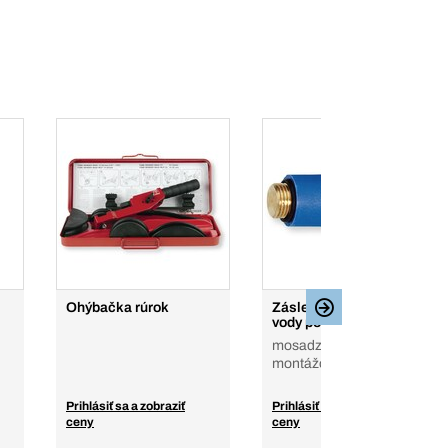
Ohýbačka rúrok
Záslepky do rozvodov
vody počas stavby
mosadz, pred ďalšou
montážou
Prihlásiť sa a zobraziť
Prihlásiť sa a zobraziť
ceny
ceny