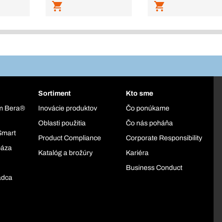
Sortiment
Kto sme
ém Bera®
Inovácie produktov
Čo ponúkame
Oblasti použitia
Čo nás poháňa
Smart
Product Compliance
Corporate Responsibility
báza
Katalóg a brožúry
Kariéra
Business Conduct
adca