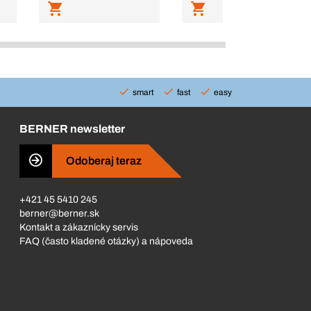
smart
fast
easy
BERNER newsletter
Odoberaj teraz
+421 45 5410 245
berner@berner.sk
Kontakt a zákaznícky servis
FAQ (často kladené otázky) a nápoveda