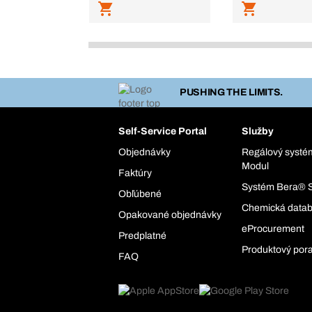
PUSHING THE LIMITS.
Self-Service Portal
Služby
Objednávky
Regálový syst
Modul
Faktúry
Systém Bera® 
Obľúbené
Chemická data
Opakované objednávky
eProcurement
Predplatné
Produktový por
FAQ