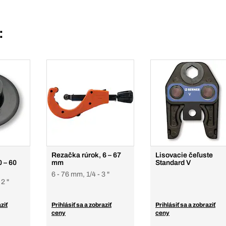
:
Rezačka rúrok, 6 – 67
Lisovacie čeľuste
0 – 60
mm
Standard V
6 - 76 mm, 1/4 - 3 "
 2 "
ziť
Prihlásiť sa a zobraziť
Prihlásiť sa a zobraziť
ceny
ceny