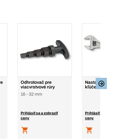
re
Odhrotovač pre
Nastaviteľné vidlicové
viacvrstvové rúry
kľúče Standard
16 - 32 mm
Prihlásiť sa a zobraziť
Prihlásiť sa a zobraziť
ceny
ceny