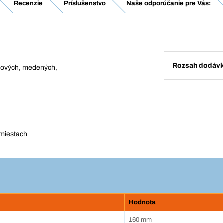
Recenzie
Príslušenstvo
Naše odporúčanie pre Vás:
Rozsah dodáv
íkových, medených,
 miestach
Hodnota
160 mm