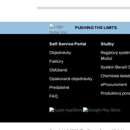
PUSHING THE LIMITS.
Self-Service Portal
Služby
Objednávky
Regálový syst
Modul
Faktúry
Systém Bera® 
Obľúbené
Chemická data
Opakované objednávky
eProcurement
Predplatné
Produktový por
FAQ