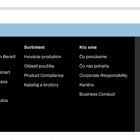
Sortiment
Kto sme
ém Bera®
Inovácie produktov
Čo ponúkame
Oblasti použitia
Čo nás poháňa
Smart
Product Compliance
Corporate Responsibility
báza
Katalóg a brožúry
Kariéra
Business Conduct
adca