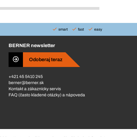
smart
fast
easy
BERNER newsletter
Odoberaj teraz
+421 45 5410 245
berner@berner.sk
Kontakt a zákaznícky servis
FAQ (často kladené otázky) a nápoveda