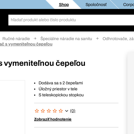
Shop
Spoločnosť
Corpo
Ručné náradie
Špeciálne náradie na sanitu
Odhrotovače, záh
ač s vymeniteľnou čepeľou
s vymeniteľnou čepeľou
Dodáva sa s 2 čepeľami
Úložný priestor v tele
S teleskopickou stopkou
(0)
Zobraziť hodnotenie