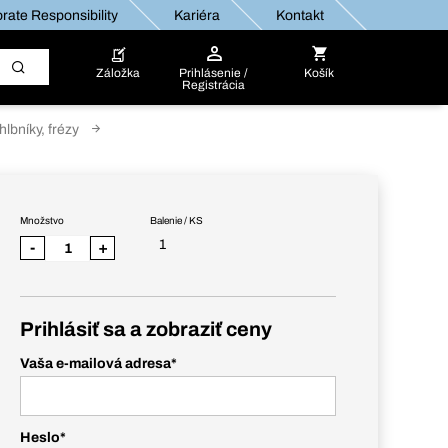
rate Responsibility
Kariéra
Kontakt
Záložka
Prihlásenie /
Košík
Registrácia
lbníky, frézy
Množstvo
Balenie / KS
1
-
+
Prihlásiť sa a zobraziť ceny
Vaša e-mailová adresa
*
Heslo
*