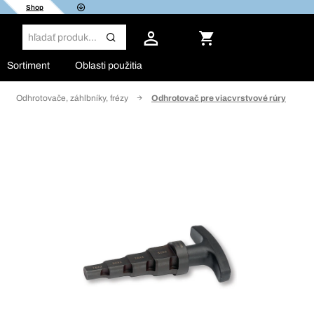
Shop
Sortiment
Oblasti použitia
Odhrotovače, záhlbníky, frézy
Odhrotovač pre viacvrstvové rúry