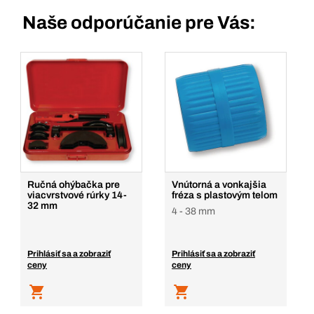
Naše odporúčanie pre Vás:
Ručná ohýbačka pre
Vnútorná a vonkajšia
viacvrstvové rúrky 14-
fréza s plastovým telom
32 mm
4 - 38 mm
Prihlásiť sa a zobraziť
Prihlásiť sa a zobraziť
ceny
ceny