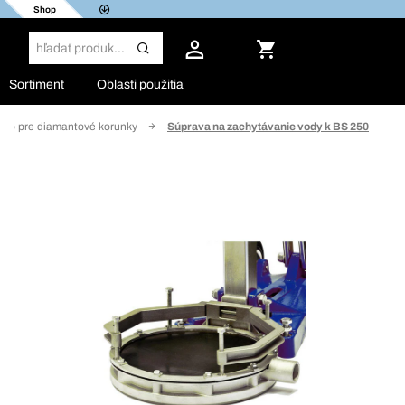
Shop
Sortiment
Oblasti použitia
stvo pre diamantové korunky
Súprava na zachytávanie vody k BS 250