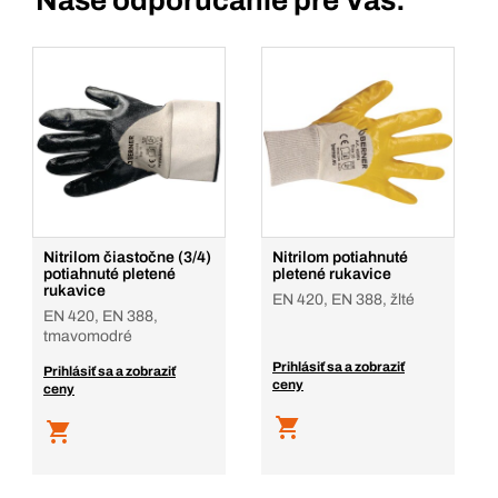
Naše odporúčanie pre Vás:
Nitrilom čiastočne (3/4)
Nitrilom potiahnuté
potiahnuté pletené
pletené rukavice
rukavice
EN 420, EN 388, žlté
EN 420, EN 388,
tmavomodré
Prihlásiť sa a zobraziť
Prihlásiť sa a zobraziť
ceny
ceny