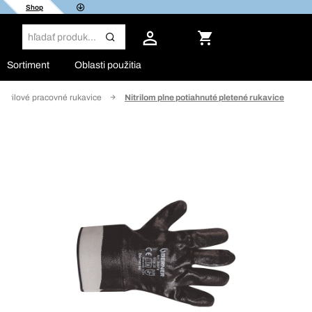
Shop
Sortiment
Oblasti použitia
Nitrilové pracovné rukavice
Nitrilom plne potiahnuté pletené rukavice