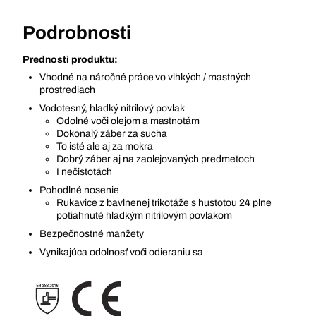
Podrobnosti
Prednosti produktu:
Vhodné na náročné práce vo vlhkých / mastných
prostrediach
Vodotesný, hladký nitrilový povlak
Odolné voči olejom a mastnotám
Dokonalý záber za sucha
To isté ale aj za mokra
Dobrý záber aj na zaolejovaných predmetoch
I nečistotách
Pohodlné nosenie
Rukavice z bavlnenej trikotáže s hustotou 24 plne
potiahnuté hladkým nitrilovým povlakom
Bezpečnostné manžety
Vynikajúca odolnosť voči odieraniu sa