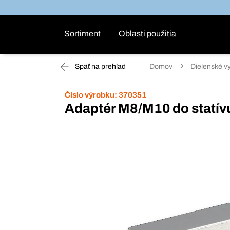
Sortiment
Oblasti použitia
Späť na prehľad
Domov
Dielenské v
Číslo výrobku:
370351
Adaptér M8/M10 do statív