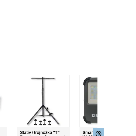
Statív / trojnožka "T"
Smart LED reflektor, 80