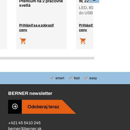
Premium na 2 pracovné
W, 220 V
svetlá
LED, 80 W, 220 V, s d.o.
do USB a Bluetooth
Prihlásiť sa a zobraziť
Prihlásiť sa a zobraziť
ceny
ceny
smart
fast
easy
BERNER newsletter
Odoberaj teraz
+421 45 5410 245
berner@berner.sk