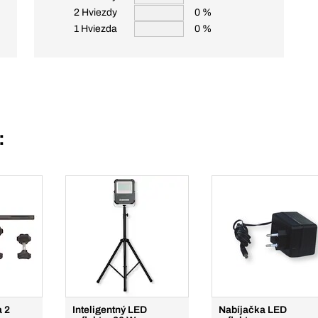
2 Hviezdy
0 %
1 Hviezda
0 %
:
a 2
Inteligentný LED
Nabíjačka LED