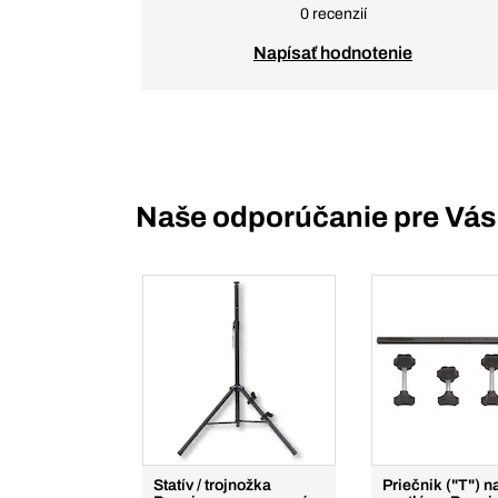
0 recenzií
Napísať hodnotenie
Naše odporúčanie pre Vás
Statív / trojnožka
Priečnik ("T") n