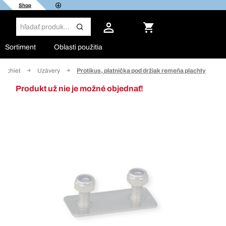
Shop
Sortiment
Oblasti použitia
plachiet
Uzávery
Protikus, platnička pod držiak remeňa plachty
Produkt už nie je možné objednať!