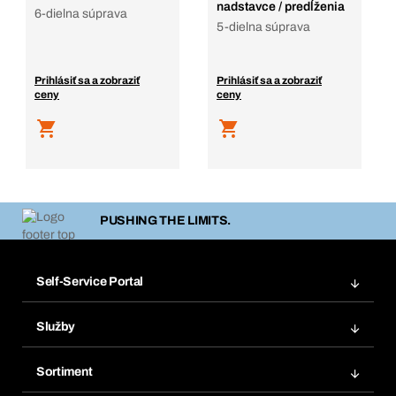
nadstavce / predĺženia
6-dielna súprava
5-dielna súprava
Prihlásiť sa a zobraziť
Prihlásiť sa a zobraziť
ceny
ceny
PUSHING THE LIMITS.
Self-Service Portal
Objednávky
Služby
Faktúry
Regálový systém Bera® Modul
Obľúbené
Sortiment
Systém Bera® Smart