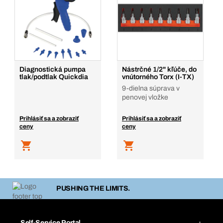
Diagnostická pumpa
Nástrčné 1/2" kľúče, do
tlak/podtlak Quickdia
vnútorného Torx (I-TX)
9-dielna súprava v
penovej vložke
Prihlásiť sa a zobraziť
Prihlásiť sa a zobraziť
ceny
ceny
PUSHING THE LIMITS.
Self-Service Portal