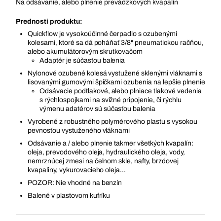
Na odsávanie, alebo plnenie prevádzkových kvapalín
Prednosti produktu:
Quickflow je vysokoúčinné čerpadlo s ozubenými
kolesami, ktoré sa dá poháňať 3/8" pneumatickou račňou,
alebo akumulátorovým skrutkovačom
Adaptér je súčasťou balenia
Nylonové ozubené kolesá vystužené sklenými vláknami s
lisovanými gumovými špičkami ozubenia na lepšie plnenie
Odsávacie podtlakové, alebo plniace tlakové vedenia
s rýchlospojkami na svižné pripojenie, či rýchlu
výmenu adatérov sú súčasťou balenia
Vyrobené z robustného polymérového plastu s vysokou
pevnosťou vystuženého vláknami
Odsávanie a / alebo plnenie takmer všetkých kvapalín:
oleja, prevodového oleja, hydraulického oleja, vody,
nemrznúcej zmesi na čelnom skle, nafty, brzdovej
kvapaliny, vykurovacieho oleja...
POZOR: Nie vhodné na benzín
Balené v plastovom kufríku