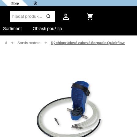
Shop
Sortiment
Oblasti použitia
zidlá
Servis motora
Rýchloprúdové zubové čerpadlo Quickflow