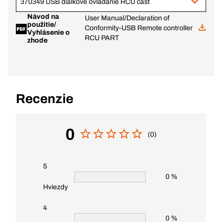
370349 USB diaľkové ovládanie RCU časť
Návod na
User Manual/Declaration of
použitie/
Conformity-USB Remote controller
Vyhlásenie o
RCU PART
zhode
Recenzie
0
(0)
5
0 %
Hviezdy
4
0 %