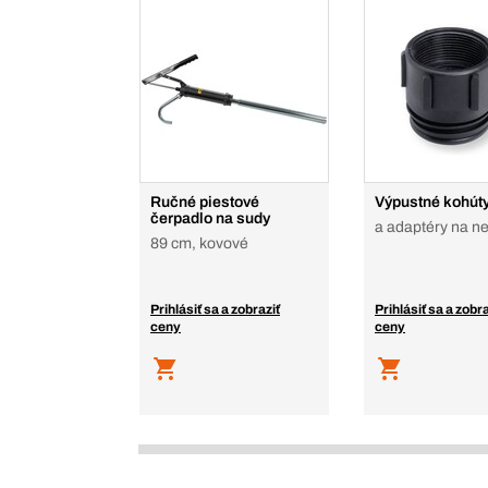
Ručné piestové
Výpustné kohút
čerpadlo na sudy
a adaptéry na n
89 cm, kovové
Prihlásiť sa a zobraziť
Prihlásiť sa a zobra
ceny
ceny