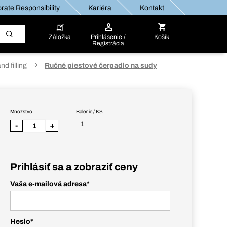
rate Responsibility
Kariéra
Kontakt
Záložka
Prihlásenie /
Košík
Registrácia
nd filling
Ručné piestové čerpadlo na sudy
Množstvo
Balenie / KS
1
-
+
Prihlásiť sa a zobraziť ceny
Vaša e-mailová adresa
*
Heslo
*