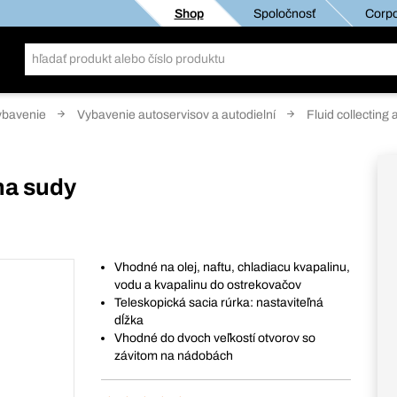
Shop
Spoločnosť
Corpo
ybavenie
Vybavenie autoservisov a autodielní
Fluid collecting a
na sudy
Vhodné na olej, naftu, chladiacu kvapalinu,
vodu a kvapalinu do ostrekovačov
Teleskopická sacia rúrka: nastaviteľná
dĺžka
Vhodné do dvoch veľkostí otvorov so
závitom na nádobách