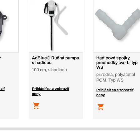
y
AdBlue® Ručná pumpa
Hadicové spojky,
s hadicou
prechodky tvar L, typ
e
WS
100 cm, s hadicou
prírodná, polyacetal
POM, Typ WS
ziť
Prihlásiť sa a zobraziť
Prihlásiť sa a zobraziť
ceny
ceny