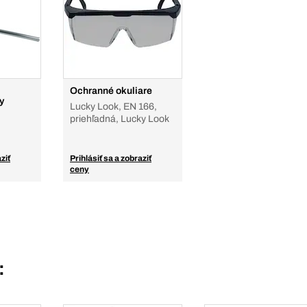
Ochranné okuliare
y
Lucky Look, EN 166,
priehľadná, Lucky Look
ziť
Prihlásiť sa a zobraziť
ceny
: