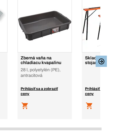
Zberná vaňa na
Skladacie montážne
chladiacu kvapalinu
stojany, pár
28 l, polyetylén (PE),
antracitová
Prihlásiť sa a zobraziť
Prihlásiť sa a zobraziť
ceny
ceny