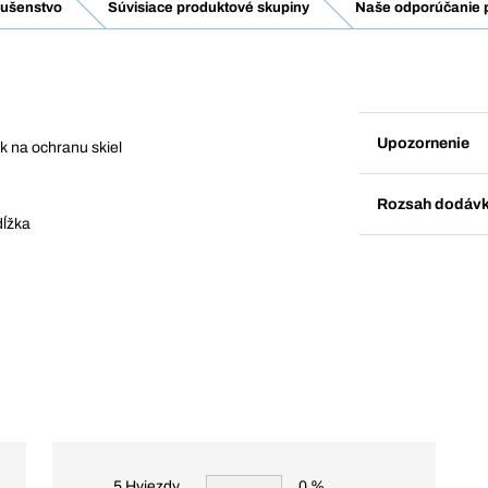
lušenstvo
Súvisiace produktové skupiny
Naše odporúčanie p
Upozornenie
ok na ochranu skiel
Rozsah dodáv
dĺžka
5 Hviezdy
0 %