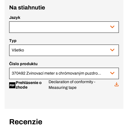
Na stiahnutie
Jazyk
Typ
Všetko
Číslo produktu
370492 Zvinovací meter s chrómovaným puzdrom 5 m
Declaration of conformity -
Prehlásenie o
zhode
Measuring tape
Recenzie