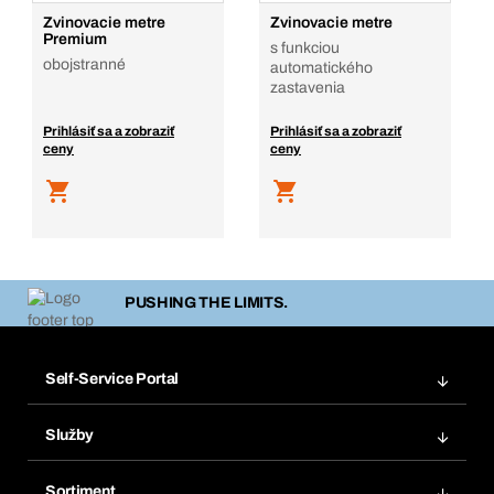
Zvinovacie metre
Zvinovacie metre
Premium
s funkciou
obojstranné
automatického
zastavenia
Prihlásiť sa a zobraziť
Prihlásiť sa a zobraziť
ceny
ceny
PUSHING THE LIMITS.
Self-Service Portal
Objednávky
Služby
Faktúry
Regálový systém Bera® Modul
Obľúbené
Sortiment