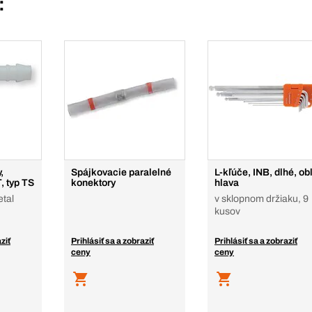
:
,
Spájkovacie paralelné
L-kľúče, INB, dlhé, ob
, typ TS
konektory
hlava
etal
v sklopnom držiaku, 9
kusov
ziť
Prihlásiť sa a zobraziť
Prihlásiť sa a zobraziť
ceny
ceny