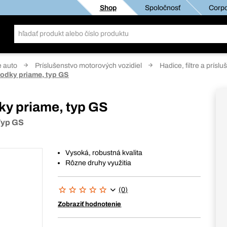
Shop
Spoločnosť
Corpo
e auto
Príslušenstvo motorových vozidiel
Hadice, filtre a prísl
hodky priame, typ GS
ky priame, typ GS
 Typ GS
Vysoká, robustná kvalita
Rôzne druhy využitia
(0)
Zobraziť hodnotenie