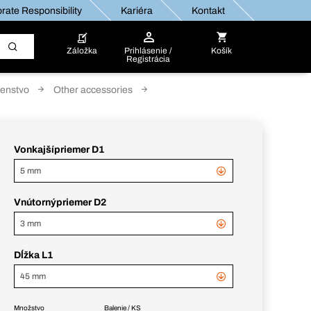
rate Responsibility
Kariéra
Kontakt
Záložka
Prihlásenie /
Košík
Registrácia
ušenstvo
Other accessories
Vonkajšípriemer D1
5 mm
Vnútornýpriemer D2
3 mm
Dĺžka L1
45 mm
Množstvo
Balenie / KS