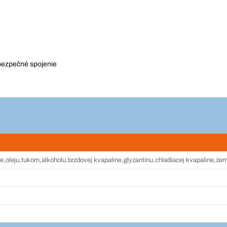
 bezpečné spojenie
e,oleju,tukom,alkoholu,brzdovej kvapaline,glyzantínu,chladiacej kvapaline,z