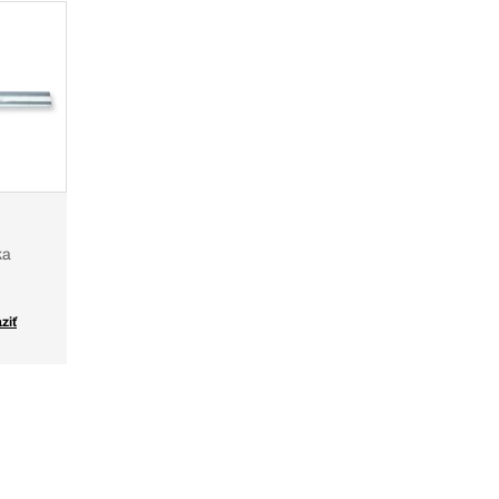
ka
ziť