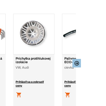
lá
Príchytka protihlukovej
Palivové hadice typ
izolácie
ECO-C
VW, Audi
cievka
Prihlásiť sa a zobraziť
Prihlásiť sa a zobraziť
ceny
ceny