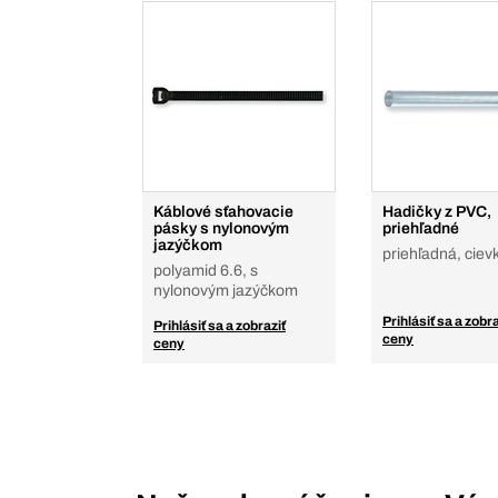
Káblové sťahovacie
Hadičky z PVC,
pásky s nylonovým
priehľadné
jazýčkom
priehľadná, ciev
polyamid 6.6, s
nylonovým jazýčkom
Prihlásiť sa a zobra
Prihlásiť sa a zobraziť
ceny
ceny