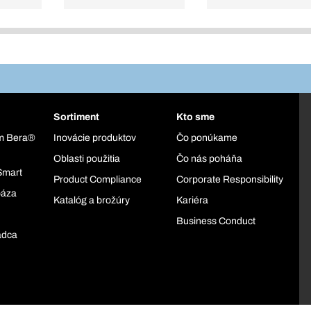
Sortiment
Kto sme
ém Bera®
Inovácie produktov
Čo ponúkame
Oblasti použitia
Čo nás poháňa
Smart
Product Compliance
Corporate Responsibility
báza
Katalóg a brožúry
Kariéra
Business Conduct
adca