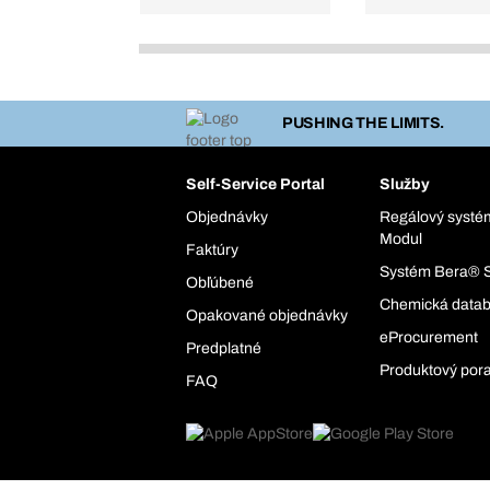
PUSHING THE LIMITS.
Self-Service Portal
Služby
Objednávky
Regálový syst
Modul
Faktúry
Systém Bera® 
Obľúbené
Chemická data
Opakované objednávky
eProcurement
Predplatné
Produktový por
FAQ