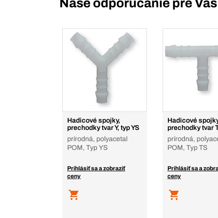
Naše odporúčanie pre Vás
Hadicové spojky,
Hadicové spojky
prechodky tvar Y, typ YS
prechodky tvar T
prírodná, polyacetal
prírodná, polyac
POM, Typ YS
POM, Typ TS
Prihlásiť sa a zobraziť
Prihlásiť sa a zobra
ceny
ceny