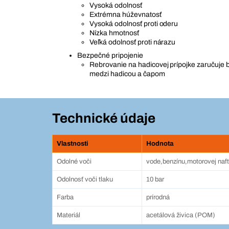
Vysoká odolnosť
Extrémna húževnatosť
Vysoká odolnosť proti oderu
Nízka hmotnosť
Veľká odolnosť proti nárazu
Bezpečné pripojenie
Rebrovanie na hadicovej prípojke zaručuje
medzi hadicou a čapom
Technické údaje
Vlastnosti
Hodnota
Odolné voči
vode,benzínu,motorovej naft
Odolnosť voči tlaku
10 bar
Farba
prírodná
Materiál
acetálová živica (POM)