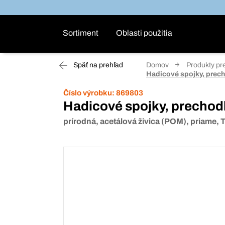
Sortiment
Oblasti použitia
Späť na prehľad
Domov
Produkty pr
Hadicové spojky, prec
Číslo výrobku:
869803
Hadicové spojky, prechod
prírodná, acetálová živica (POM), priame,