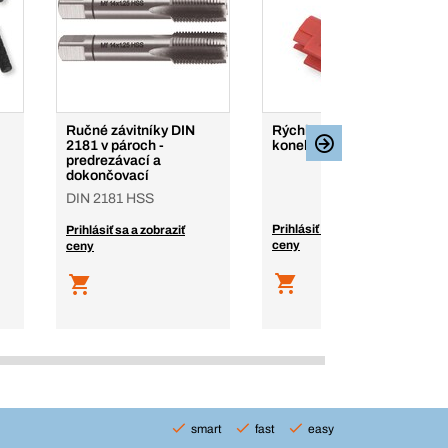
Ručné závitníky DIN
Rýchlospojovacie
2181 v pároch -
konektory
predrezávací a
dokončovací
DIN 2181 HSS
Prihlásiť sa a zobraziť
Prihlásiť sa a zobraziť
ceny
ceny
smart
fast
easy