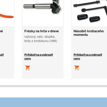
né
Frézky na hrče v dreve
Násobič krútiaceho
momentu
valcový, valc. stopka,
brity z tvrdokovu (HM)
ziť
Prihlásiť sa a zobraziť
Prihlásiť sa a zobraziť
ceny
ceny