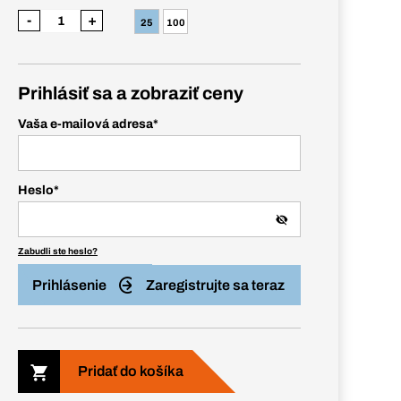
-
+
25
100
Prihlásiť sa a zobraziť ceny
Vaša e-mailová adresa
*
Heslo
*
Zabudli ste heslo?
Prihlásenie
Zaregistrujte sa teraz
Pridať do košíka