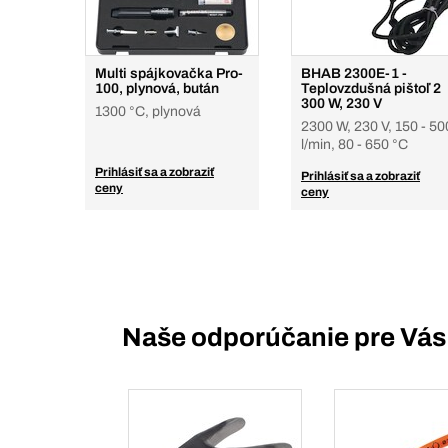
Multi spájkovačka Pro-
BHAB 2300E-1 -
100, plynová, bután
Teplovzdušná pištoľ 2
300 W, 230 V
1300 °C, plynová
2300 W, 230 V, 150 - 50
l/min, 80 - 650 °C
Prihlásiť sa a zobraziť
Prihlásiť sa a zobraziť
ceny
ceny
Naše odporúčanie pre Vás