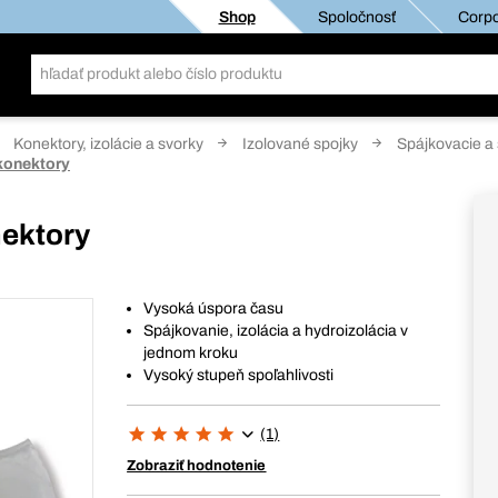
Shop
Spoločnosť
Corpo
Konektory, izolácie a svorky
Izolované spojky
Spájkovacie a 
konektory
nektory
Vysoká úspora času
Spájkovanie, izolácia a hydroizolácia v
jednom kroku
Vysoký stupeň spoľahlivosti
(1)
Zobraziť hodnotenie