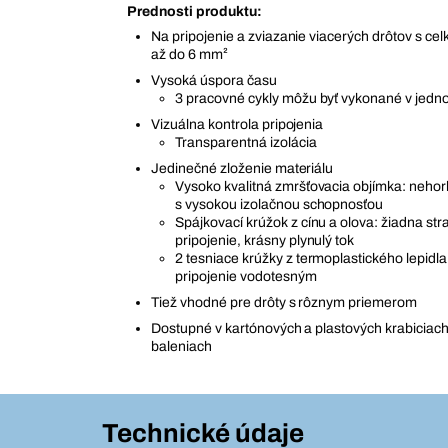
Prednosti produktu:
Na pripojenie a zviazanie viacerých drôtov s c
až do 6 mm²
Vysoká úspora času
3 pracovné cykly môžu byť vykonané v jedn
Vizuálna kontrola pripojenia
Transparentná izolácia
Jedinečné zloženie materiálu
Vysoko kvalitná zmršťovacia objímka: nehorľ
s vysokou izolačnou schopnosťou
Spájkovací krúžok z cínu a olova: žiadna str
pripojenie, krásny plynulý tok
2 tesniace krúžky z termoplastického lepidla,
pripojenie vodotesným
Tiež vhodné pre drôty s rôznym priemerom
Dostupné v kartónových a plastových krabiciach
baleniach
Technické údaje