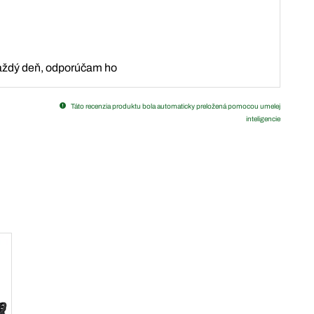
každý deň, odporúčam ho
Táto recenzia produktu bola automaticky preložená pomocou umelej
inteligencie