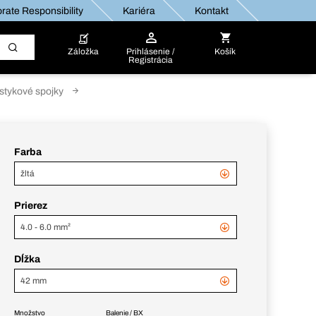
rate Responsibility
Kariéra
Kontakt
Záložka
Prihlásenie /
Košík
Registrácia
stykové spojky
Farba
žltá
Prierez
4.0 - 6.0 mm²
Dĺžka
42 mm
Množstvo
Balenie / BX