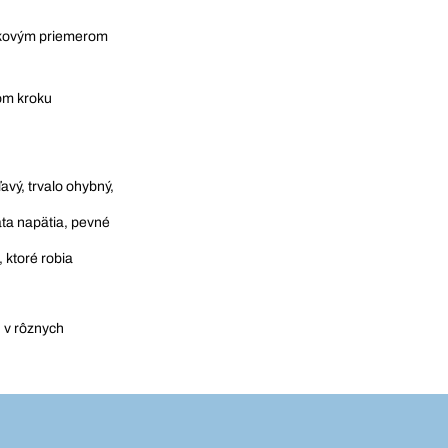
elkovým priemerom
om kroku
avý, trvalo ohybný,
ata napätia, pevné
 ktoré robia
 v rôznych