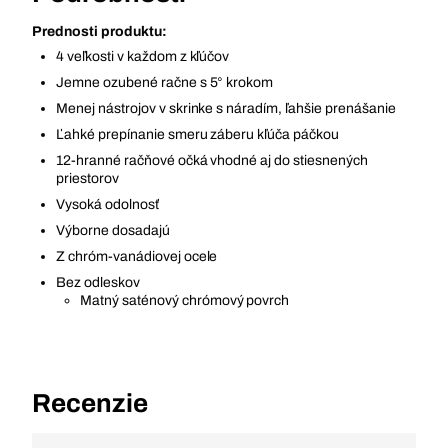
Prednosti produktu:
4 veľkosti v každom z kľúčov
Jemne ozubené račne s 5° krokom
Menej nástrojov v skrinke s náradím, ľahšie prenášanie
Ľahké prepínanie smeru záberu kľúča páčkou
12-hranné račňové očká vhodné aj do stiesnených
priestorov
Vysoká odolnosť
Výborne dosadajú
Z chróm-vanádiovej ocele
Bez odleskov
Matný saténový chrómový povrch
Recenzie