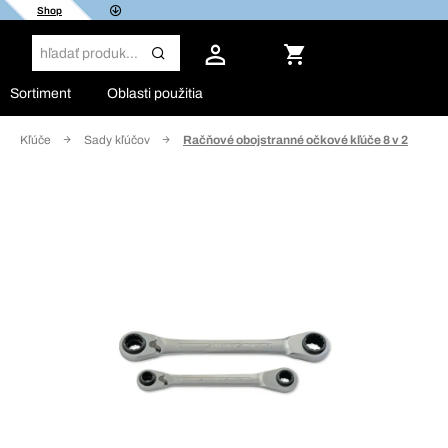
Shop
Sortiment
Oblasti použitia
Kľúče
Sady kľúčov
Račňové obojstranné očkové kľúče 8 v 2