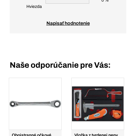
0 %
Hviezda
Napísať hodnotenie
Naše odporúčanie pre Vás:
Obojstranné očkové
Vložka z tvrdenej peny