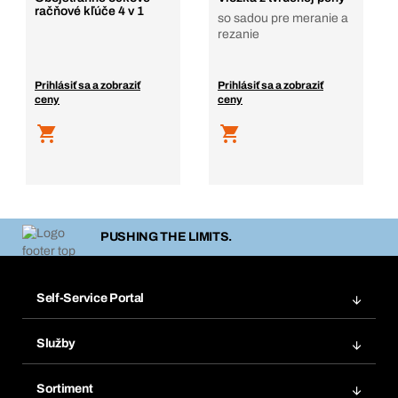
račňové kľúče 4 v 1
so sadou pre meranie a
rezanie
Prihlásiť sa a zobraziť
Prihlásiť sa a zobraziť
ceny
ceny
PUSHING THE LIMITS.
Self-Service Portal
Objednávky
Služby
Faktúry
Regálový systém Bera® Modul
Obľúbené
Sortiment