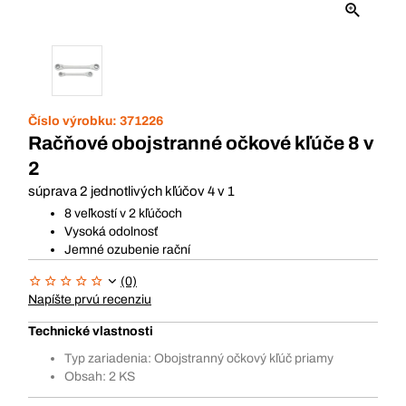
Číslo výrobku:
371226
Račňové obojstranné očkové kľúče 8 v
2
súprava 2 jednotlivých kľúčov 4 v 1
8 veľkostí v 2 kľúčoch
Vysoká odolnosť
Jemné ozubenie rační
(0)
Napíšte prvú recenziu
Technické vlastnosti
Typ zariadenia: Obojstranný očkový kľúč priamy
Obsah: 2 KS