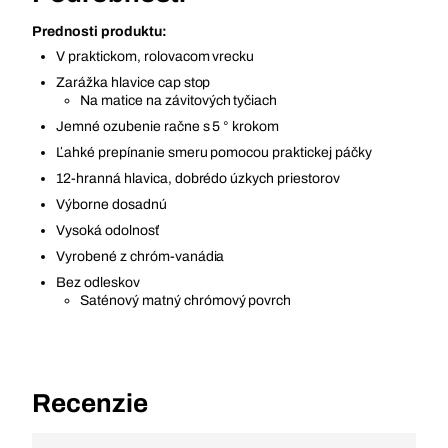
Prednosti produktu:
V praktickom, rolovacom vrecku
Zarážka hlavice cap stop
Na matice na závitových tyčiach
Jemné ozubenie račne s 5 ° krokom
Ľahké prepínanie smeru pomocou praktickej páčky
12-hranná hlavica, dobrédo úzkych priestorov
Výborne dosadnú
Vysoká odolnosť
Vyrobené z chróm-vanádia
Bez odleskov
Saténový matný chrómový povrch
Recenzie