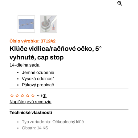
Číslo výrobku:
371242
Kľúče vidlica/račňové očko, 5°
vyhnuté, cap stop
14-dielna sada
Jemné ozubenie
Vysoká odolnosť
Pákový prepínač
(0)
Napíšte prvú recenziu
Technické vlastnosti
Typ zariadenia: Očkoplochý kľúč
Obsah: 14 KS