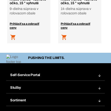
očko, 15 ° vyhnuté
očko, 15 ° vyhnuté
9-dielna súprava v
14-dielna súprava v
rolovacom obale
rolovacom obale
Prihlásiť sa a zobraziť
Prihlásiť sa a zobraziť
ceny
ceny
PUSHING THE LIMITS.
Self-Service Portal
Objednávky
Služby
Faktúry
Regálový systém Bera® Modul
Obľúbené
Sortiment
Systém Bera® Smart
Opakované objednávky
Inovácie produktov