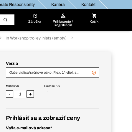
rate Responsibility
Kariéra
Kontakt
Záložka
Prihlásenie /
Košík
Registrácia
In Workshop trolley inlets (empty)
Verzia
Kľúče vidlica/račňové očko, Flex, 14-diel. sada, vložka A z tvrdenej peny
Množstvo
Balenie / KS
1
-
+
Prihlásiť sa a zobraziť ceny
Vaša e-mailová adresa
*