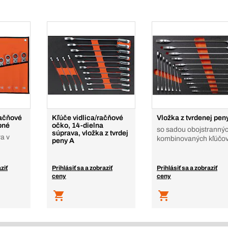
račňové
Kľúče vidlica/račňové
Vložka z tvrdenej pen
pné
očko, 14-dielna
so sadou obojstranný
súprava, vložka z tvrdej
a v
kombinovaných kľúčo
peny A
ziť
Prihlásiť sa a zobraziť
Prihlásiť sa a zobraziť
ceny
ceny