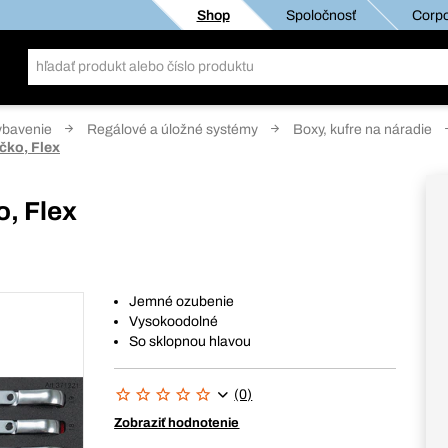
Shop
Spoločnosť
Corpo
ybavenie
Regálové a úložné systémy
Boxy, kufre na náradie
čko, Flex
o, Flex
Jemné ozubenie
Vysokoodolné
So sklopnou hlavou
(0)
Zobraziť hodnotenie