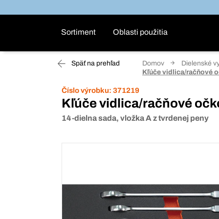
Sortiment
Oblasti použitia
Späť na prehľad
Domov
Dielenské v
Kľúče vidlica/račňové o
Číslo výrobku:
371219
Kľúče vidlica/račňové očk
14-dielna sada, vložka A z tvrdenej peny