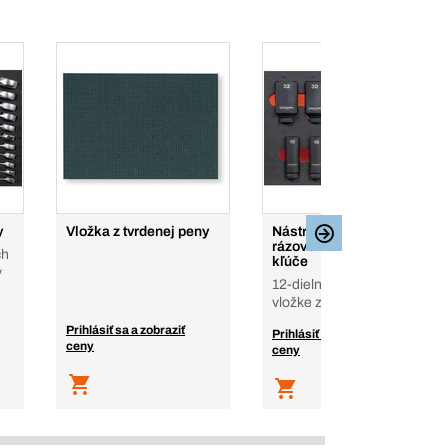
y
Vložka z tvrdenej peny
Nástrčné 1/2" 6-hran.
rázové extra hlboké
ch
kľúče
v
12-dielna súprava vo
vložke z tvrd. peny
Prihlásiť sa a zobraziť
Prihlásiť sa a zobraziť
ceny
ceny