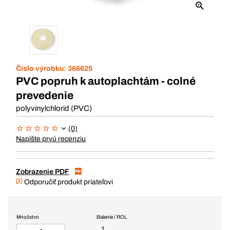
Číslo výrobku:
366625
PVC popruh k autoplachtám - colné
prevedenie
polyvinylchlorid (PVC)
(0)
Napíšte prvú recenziu
Zobrazenie PDF
Odporučiť produkt priateľovi
Množstvo
Balenie / ROL
1