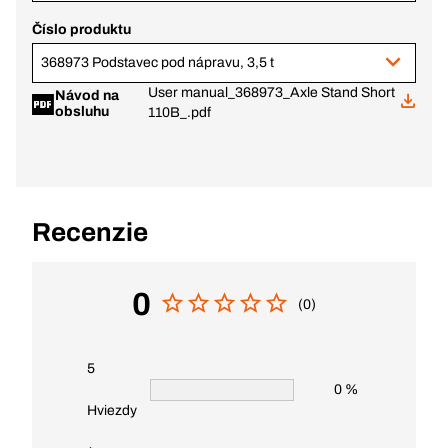
Číslo produktu
368973 Podstavec pod nápravu, 3,5 t
User manual_368973_Axle Stand Short
Návod na
obsluhu
110B_.pdf
Recenzie
0
(0)
5
0 %
Hviezdy