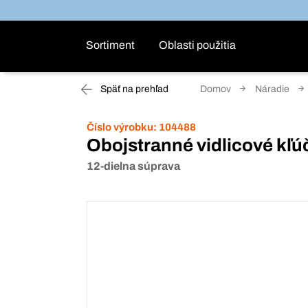
Sortiment
Oblasti použitia
Späť na prehľad
Domov
Náradie
Číslo výrobku:
104488
Obojstranné vidlicové kľú
12-dielna súprava