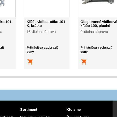
čko 101
Kľúče vidlica-očko 101
Obojstranné vidlicov
K, krátke
kľúče 100, ploché
va
16-dielna súprava
9-dielna súprava
ziť
Prihlásiť sa a zobraziť
Prihlásiť sa a zobraziť
ceny
ceny
Sortiment
Kto sme