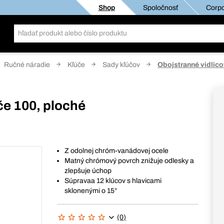
Shop
Spoločnosť
Corpo
Ručné náradie
Kľúče
Sady kľúčov
Obojstranné vidlico
če 100, ploché
Z odolnej chróm-vanádovej ocele
Matný chrómový povrch znižuje odlesky a
zlepšuje úchop
Súpravaa 12 klúcov s hlavicami
sklonenými o 15°
(0)