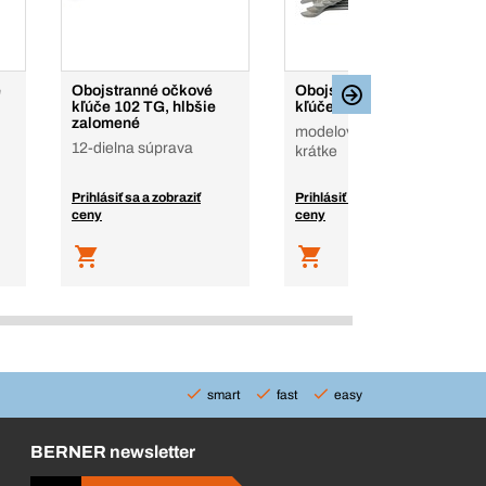
é
Obojstranné očkové
Obojstranné vidlicové
kľúče 102 TG, hlbšie
kľúče 100, ploché
zalomené
modelový rad 100,
12-dielna súprava
krátke
Prihlásiť sa a zobraziť
Prihlásiť sa a zobraziť
ceny
ceny
smart
fast
easy
BERNER newsletter