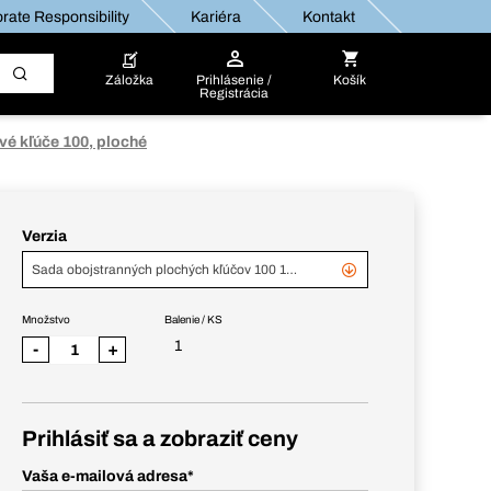
rate Responsibility
Kariéra
Kontakt
Záložka
Prihlásenie /
Košík
Registrácia
vé kľúče 100, ploché
Verzia
Sada obojstranných plochých kľúčov 100 12-dielna
Množstvo
Balenie / KS
1
-
+
Prihlásiť sa a zobraziť ceny
Vaša e-mailová adresa
*