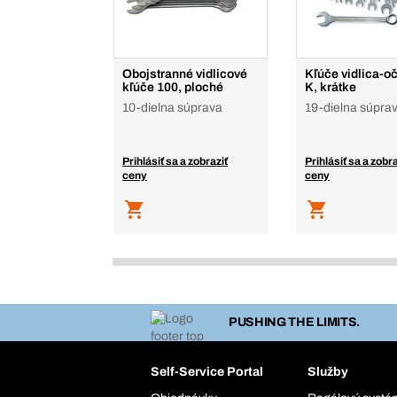
Obojstranné vidlicové
Kľúče vidlica-o
kľúče 100, ploché
K, krátke
10-dielna súprava
19-dielna súpra
Prihlásiť sa a zobraziť
Prihlásiť sa a zobra
ceny
ceny
PUSHING THE LIMITS.
Self-Service Portal
Služby