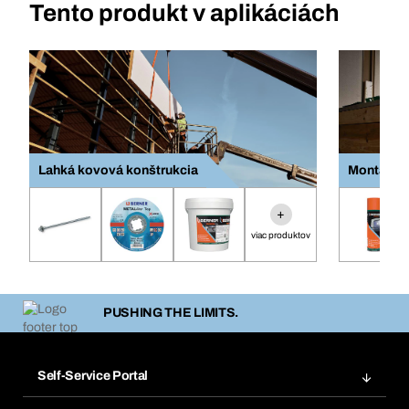
Tento produkt v aplikáciách
Lahká kovová konštrukcia
Montáž ok
+
viac produktov
PUSHING THE LIMITS.
Self-Service Portal
Objednávky