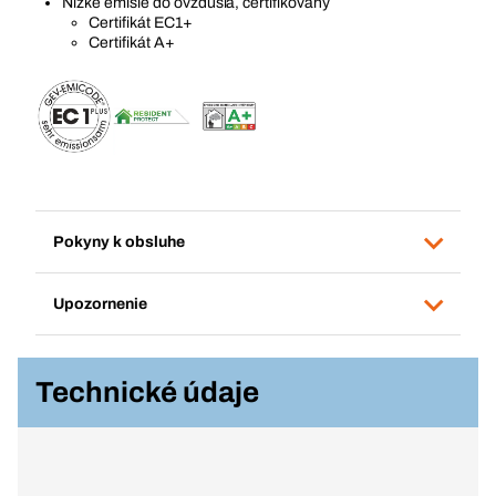
Nízke emisie do ovzdušia, certifikovaný
Certifikát EC1+
Certifikát A+
Pokyny k obsluhe
Upozornenie
Technické údaje