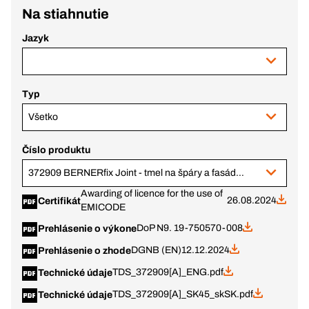
Na stiahnutie
Jazyk
Typ
Všetko
Číslo produktu
372909 BERNERfix Joint - tmel na špáry a fasády, šedý, 600 ml črievko
Awarding of licence for the use of
26.08.2024
Certifikát
EMICODE
DoP N9. 19-750570-008
Prehlásenie o výkone
DGNB (EN)
12.12.2024
Prehlásenie o zhode
TDS_372909[A]_ENG.pdf
Technické údaje
TDS_372909[A]_SK45_skSK.pdf
Technické údaje