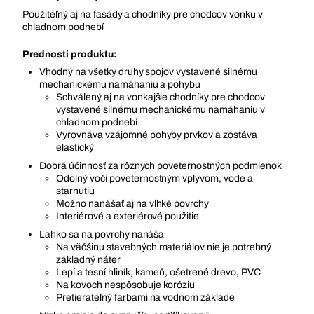
Použiteľný aj na fasády a chodníky pre chodcov vonku v
chladnom podnebí
Prednosti produktu:
Vhodný na všetky druhy spojov vystavené silnému
mechanickému namáhaniu a pohybu
Schválený aj na vonkajšie chodníky pre chodcov
vystavené silnému mechanickému namáhaniu v
chladnom podnebí
Vyrovnáva vzájomné pohyby prvkov a zostáva
elastický
Dobrá účinnosť za rôznych poveternostných podmienok
Odolný voči poveternostným vplyvom, vode a
starnutiu
Možno nanášať aj na vlhké povrchy
Interiérové a exteriérové použitie
Ľahko sa na povrchy nanáša
Na väčšinu stavebných materiálov nie je potrebný
základný náter
Lepí a tesní hliník, kameň, ošetrené drevo, PVC
Na kovoch nespôsobuje koróziu
Pretierateľný farbami na vodnom základe