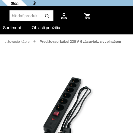
Shop
Sortiment
Oblasti použitia
Predlžovacie káble
Predlžovací kábel 230 V, 6 zásuviek, s vypínačom