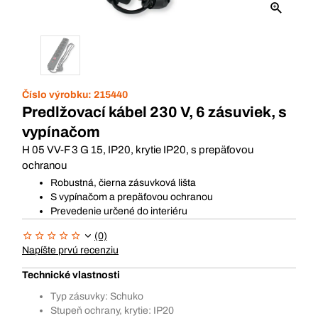
Číslo výrobku:
215440
Predlžovací kábel 230 V, 6 zásuviek, s
vypínačom
H 05 VV-F 3 G 15, IP20, krytie IP20, s prepäťovou
ochranou
Robustná, čierna zásuvková lišta
S vypínačom a prepäťovou ochranou
Prevedenie určené do interiéru
(0)
Napíšte prvú recenziu
Technické vlastnosti
Typ zásuvky: Schuko
Stupeň ochrany, krytie: IP20