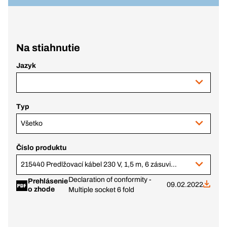
Na stiahnutie
Jazyk
Typ
Všetko
Číslo produktu
215440 Predlžovací kábel 230 V, 1,5 m, 6 zásuviek, prepäťová ochrana, spínač
Declaration of conformity -
Prehlásenie
09.02.2022
o zhode
Multiple socket 6 fold