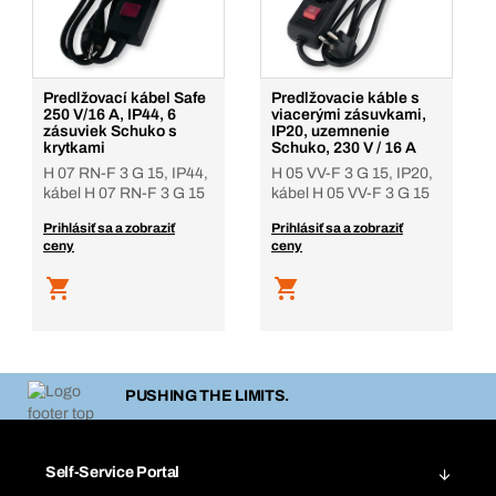
Predlžovací kábel Safe
Predlžovacie káble s
250 V/16 A, IP44, 6
viacerými zásuvkami,
zásuviek Schuko s
IP20, uzemnenie
krytkami
Schuko, 230 V / 16 A
H 07 RN-F 3 G 15, IP44,
H 05 VV-F 3 G 15, IP20,
kábel H 07 RN-F 3 G 15
kábel H 05 VV-F 3 G 15
Prihlásiť sa a zobraziť
Prihlásiť sa a zobraziť
ceny
ceny
PUSHING THE LIMITS.
Self-Service Portal