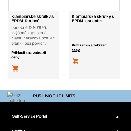
Klampiarske skrutky s
Klampiarske skrutky s
EPDM, farebné
EPDM tesnením
podobné DIN 7995,
zvýšená zapustená
hlava, nerezová oceľ A2,
blank - bez povrch.
Prihlásiť sa a zobraziť
ceny
Prihlásiť sa a zobraziť
ceny
PUSHING THE LIMITS.
Self-Service Portal
Objednávky