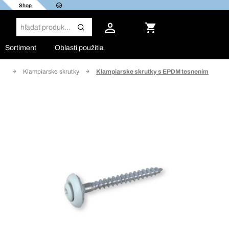
Shop
Sortiment
Oblasti použitia
eva
Klampiarske skrutky
Klampiarske skrutky s EPDM tesnením