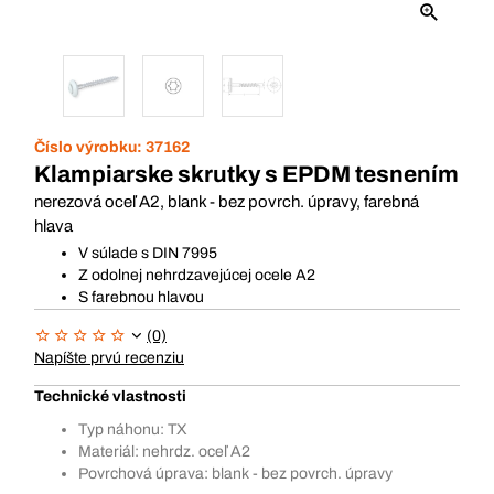
Číslo výrobku:
37162
Klampiarske skrutky s EPDM tesnením
nerezová oceľ A2, blank - bez povrch. úpravy, farebná
hlava
V súlade s DIN 7995
Z odolnej nehrdzavejúcej ocele A2
S farebnou hlavou
(0)
Napíšte prvú recenziu
Technické vlastnosti
Typ náhonu: TX
Materiál: nehrdz. oceľ A2
Povrchová úprava: blank - bez povrch. úpravy