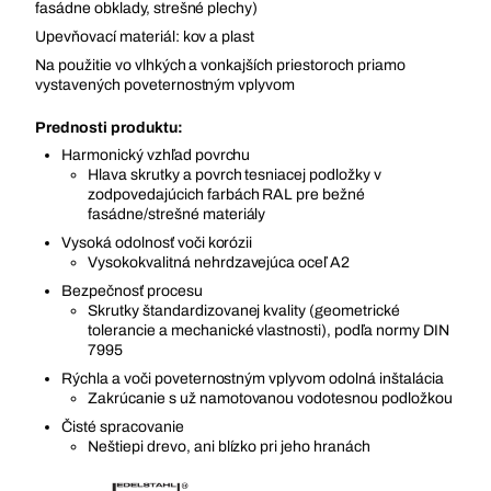
fasádne obklady, strešné plechy)
Upevňovací materiál: kov a plast
Na použitie vo vlhkých a vonkajších priestoroch priamo
vystavených poveternostným vplyvom
Prednosti produktu:
Harmonický vzhľad povrchu
Hlava skrutky a povrch tesniacej podložky v
zodpovedajúcich farbách RAL pre bežné
fasádne/strešné materiály
Vysoká odolnosť voči korózii
Vysokokvalitná nehrdzavejúca oceľ A2
Bezpečnosť procesu
Skrutky štandardizovanej kvality (geometrické
tolerancie a mechanické vlastnosti), podľa normy DIN
7995
Rýchla a voči poveternostným vplyvom odolná inštalácia
Zakrúcanie s už namotovanou vodotesnou podložkou
Čisté spracovanie
Neštiepi drevo, ani blízko pri jeho hranách