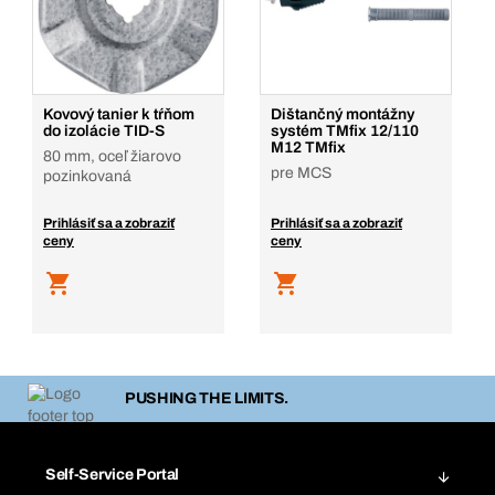
Kovový tanier k tŕňom
Dištančný montážny
do izolácie TID-S
systém TMfix 12/110
M12 TMfix
80 mm, oceľ žiarovo
pre MCS
pozinkovaná
Prihlásiť sa a zobraziť
Prihlásiť sa a zobraziť
ceny
ceny
PUSHING THE LIMITS.
Self-Service Portal