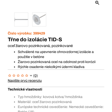
Číslo výrobku:
399429
Tŕne do izolácie TID-S
oceľ žiarovo pozinkovaná, pozinkované
Schválené na upevnenie ohnovzdornej izolácie a
použitie v betóne
Žiarovo pozinkovaná ocel na odolnost proti korózii
Rýchle osadenie niekolkými údermi kladiva
(0)
Napíšte prvú recenziu
Technické vlastnosti
Typ hmoždinky: kovová kotva/ hmoždinka
Materiál: oceľ žiarovo pozinkovaná
Európske technické osvedčenie: Nemecké osvedčenie:
Betón (18)