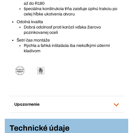
až do R180
špeciálna konštrukcia tŕňa zaisťuje úplnú trakciu po
celej hĺbke ukotvenia otvoru
Odolná kvalita
Dobrá odolnosť proti korózii vďaka žiarovo
pozinkovanej oceli
Šetrí čas montáže
Rýchla a ľahká inštalácia iba niekoľkými údermi
kladivom
Upozornenie
Technické údaje