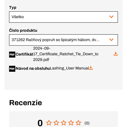
Typ
Všetko
Číslo produktu
371262 Račňový popruh so špicatým hákom, dvojdielny 4 m x 75 mm
2024-09-
17_Certificate_Ratchet_Tie_Down_to
Certifikát
2029.pdf
Lashing_User Manual
Návod na obsluhu
Recenzie
0
(0)