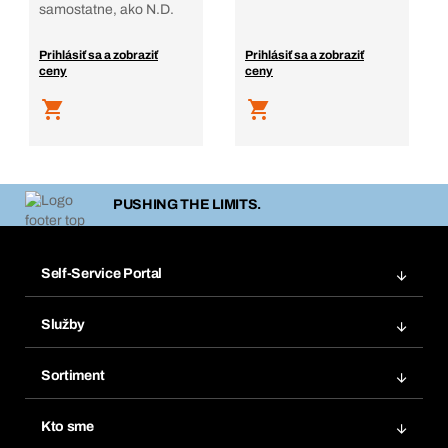
samostatne, ako N.D.
Prihlásiť sa a zobraziť
Prihlásiť sa a zobraziť
ceny
ceny
PUSHING THE LIMITS.
Self-Service Portal
Objednávky
Služby
Faktúry
Regálový systém Bera® Modul
Obľúbené
Sortiment
Systém Bera® Smart
Opakované objednávky
Inovácie produktov
Chemická databáza
Kto sme
Predplatné
Oblasti použitia