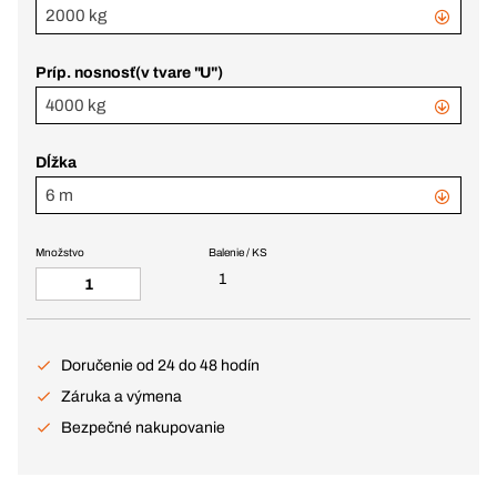
2000 kg
Príp. nosnosť(v tvare "U")
4000 kg
Dĺžka
6 m
Množstvo
Balenie / KS
1
Doručenie od 24 do 48 hodín
Záruka a výmena
Bezpečné nakupovanie