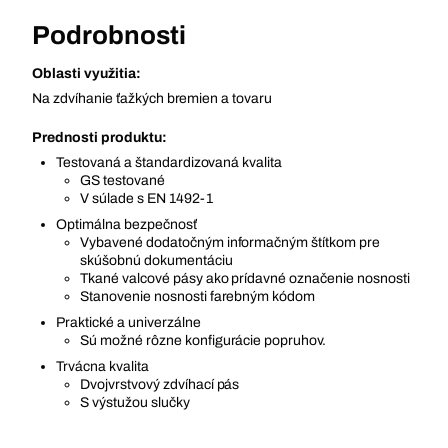
Podrobnosti
Oblasti využitia:
Na zdvíhanie ťažkých bremien a tovaru
Prednosti produktu:
Testovaná a štandardizovaná kvalita
GS testované
V súlade s EN 1492-1
Optimálna bezpečnosť
Vybavené dodatočným informačným štítkom pre
skúšobnú dokumentáciu
Tkané valcové pásy ako prídavné označenie nosnosti
Stanovenie nosnosti farebným kódom
Praktické a univerzálne
Sú možné rôzne konfigurácie popruhov.
Trvácna kvalita
Dvojvrstvový zdvíhací pás
S výstužou slučky