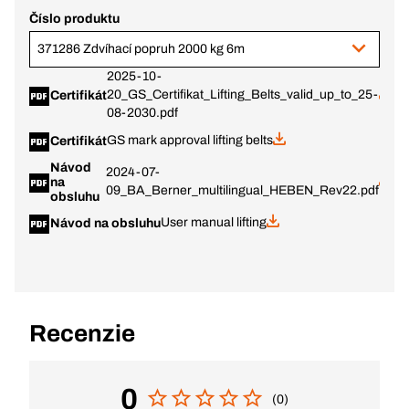
Číslo produktu
371286 Zdvíhací popruh 2000 kg 6m
2025-10-
20_GS_Certifikat_Lifting_Belts_valid_up_to_25-
Certifikát
08-2030.pdf
GS mark approval lifting belts
Certifikát
Návod
2024-07-
na
09_BA_Berner_multilingual_HEBEN_Rev22.pdf
obsluhu
User manual lifting
Návod na obsluhu
Recenzie
0
(0)