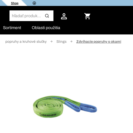
Shop
Sortiment
Oblasti použitia
cie popruhy a kruhové slučky
Slings
Zdvíhacie popruhy s okami