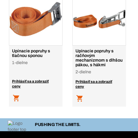
Upínacie popruhy s
Upínacie popruhy s
tlačnou sponou
račňovým
mechanizmom s dlhšou
1-dielne
pákou, s hákmi
2-dielne
Prihlásiť sa a zobraziť
Prihlásiť sa a zobraziť
ceny
ceny
PUSHING THE LIMITS.