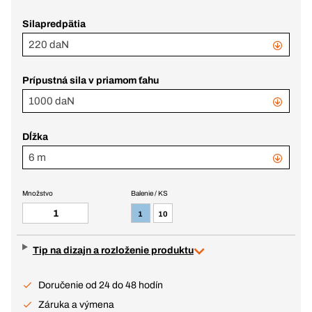
Silapredpätia
220 daN
Prípustná sila v priamom ťahu
1000 daN
Dĺžka
6 m
Množstvo
Balenie / KS
1
10
Tip na dizajn a rozloženie produktu
Doručenie od 24 do 48 hodín
Záruka a výmena