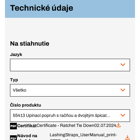
Technické údaje
Na stiahnutie
Jazyk
Typ
Všetko
Číslo produktu
55413 Upínací popruh s račňou a dvojitým špicatým hákom 2000DAN 35 mm x 6 m
Certificate - Ratchet Tie Down
02.07.2024
Certifikát
LashingStraps_UserManual_print-
Návod na