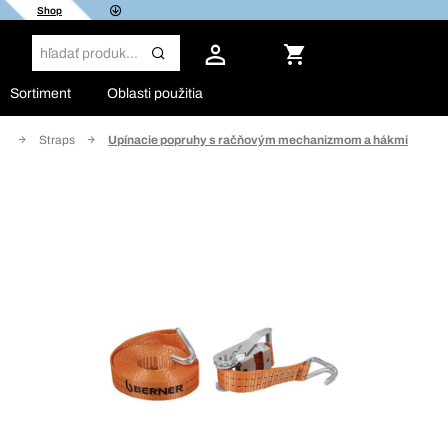
Shop
Sortiment
Oblasti použitia
ky
Straps
Upínacie popruhy s račňovým mechanizmom a hákmi