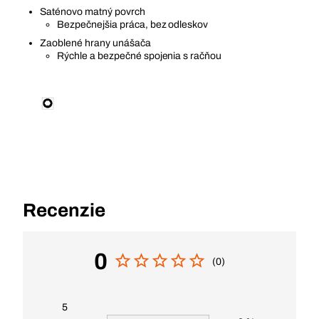
Saténovo matný povrch
Bezpečnejšia práca, bez odleskov
Zaoblené hrany unášača
Rýchle a bezpečné spojenia s račňou
Recenzie
0
(0)
5