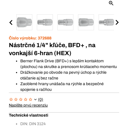
Číslo výrobku:
372688
Nástrčné 1/4" kľúče, BFD+ , na
vonkajší 6-hran (HEX)
Berner Flank Drive (BFD+) s lepším kontaktom
(plochou) na skrutke a prenosom krútiaceho momentu
Drážkovanie po obvode na pevný úchop a rýchle
otáčanie aj bez račne
Zaoblené hrany unášača na rýchle a bezpečné
spojenie s račňou
(0)
Napíšte prvú recenziu
Technické vlastnosti
DIN: DIN 3124