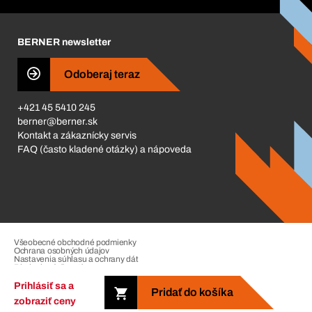
Corporate Responsibility
Kariéra
BERNER newsletter
Business Conduct
Odoberaj teraz
+421 45 5410 245
berner@berner.sk
Kontakt a zákaznícky servis
FAQ (často kladené otázky) a nápoveda
Všeobecné obchodné podmienky
Ochrana osobných údajov
Nastavenia súhlasu a ochrany dát
Riadenie sťažností
Impressum
Prihlásiť sa a
Pridať do košíka
zobraziť ceny
Copyright © 2026. The Berner Group. All rights reserved.