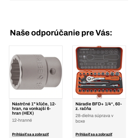
Naše odporúčanie pre Vás:
Nástrčné 1" kľúče, 12-
Náradie BFD+ 1/4“, 60-
hran, na vonkajší 6-
z. račňa
hran (HEX)
28-dielna súprava v
12-hranné
boxe
Prihlásiť sa a zobraziť
Prihlásiť sa a zobraziť