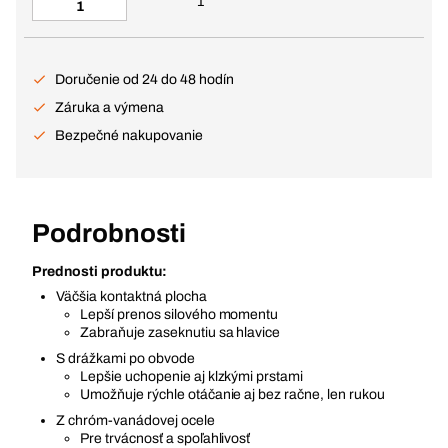
1
Doručenie od 24 do 48 hodín
Záruka a výmena
Bezpečné nakupovanie
Podrobnosti
Prednosti produktu:
Väčšia kontaktná plocha
Lepší prenos silového momentu
Zabraňuje zaseknutiu sa hlavice
S drážkami po obvode
Lepšie uchopenie aj klzkými prstami
Umožňuje rýchle otáčanie aj bez račne, len rukou
Z chróm-vanádovej ocele
Pre trvácnosť a spoľahlivosť