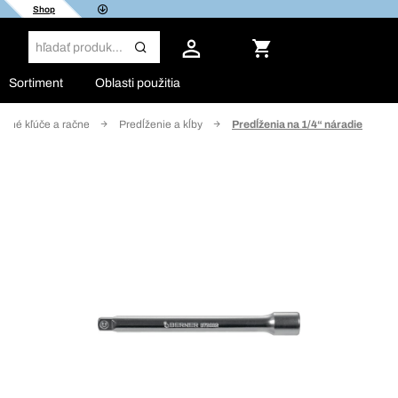
Shop
Sortiment
Oblasti použitia
rčné kľúče a račne
Predĺženie a kĺby
Predĺženia na 1/4“ náradie