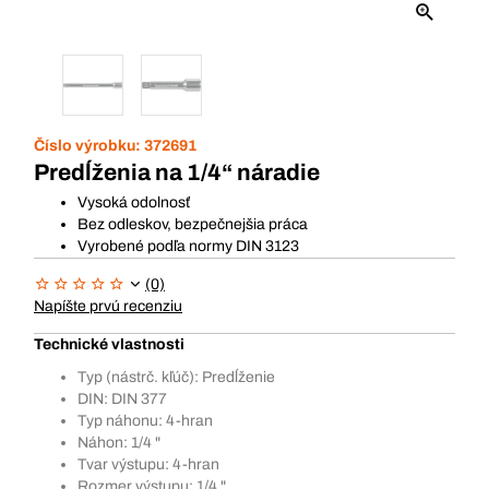
Číslo výrobku:
372691
Predĺženia na 1/4“ náradie
Vysoká odolnosť
Bez odleskov, bezpečnejšia práca
Vyrobené podľa normy DIN 3123
(0)
Napíšte prvú recenziu
Technické vlastnosti
Typ (nástrč. kľúč): Predĺženie
DIN: DIN 377
Typ náhonu: 4-hran
Náhon: 1/4 "
Tvar výstupu: 4-hran
Rozmer výstupu: 1/4 "