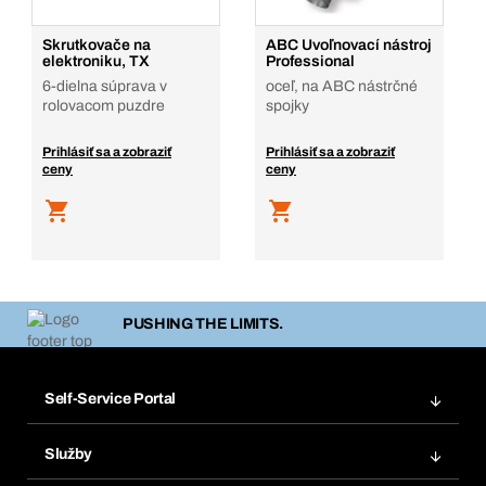
Skrutkovače na
ABC Uvoľnovací nástroj
elektroniku, TX
Professional
6-dielna súprava v
oceľ, na ABC nástrčné
rolovacom puzdre
spojky
Prihlásiť sa a zobraziť
Prihlásiť sa a zobraziť
ceny
ceny
PUSHING THE LIMITS.
Self-Service Portal
Objednávky
Služby
Faktúry