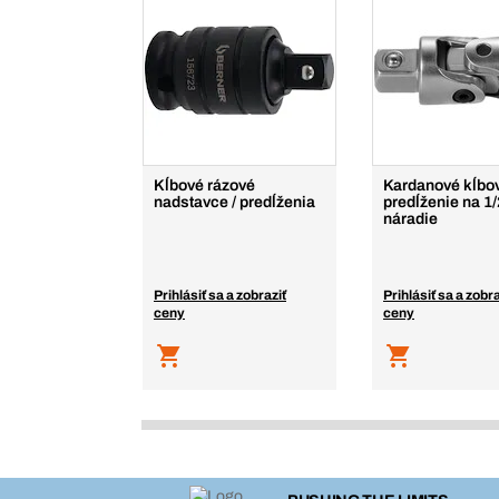
Kĺbové rázové
Kardanové kĺbo
nadstavce / predĺženia
predĺženie na 1/
náradie
Prihlásiť sa a zobraziť
Prihlásiť sa a zobra
ceny
ceny