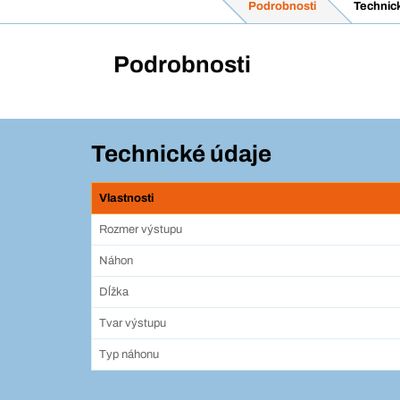
Podrobnosti
Technic
Podrobnosti
Technické údaje
Vlastnosti
Rozmer výstupu
Náhon
Dĺžka
Tvar výstupu
Typ náhonu