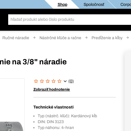
Shop
Spoločnosť
Corpo
Ručné náradie
Nástrčné kľúče a račne
Predĺženie a kĺby
ie na 3/8" náradie
(0)
Zobraziť hodnotenie
Technické vlastnosti
Typ (nástrč. kľúč): Kardánový kĺb
DIN: DIN 3123
Typ náhonu: 4-hran