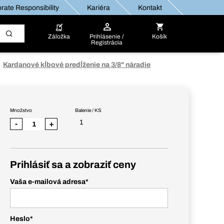
rate Responsibility
Kariéra
Kontakt
Záložka
Prihlásenie /
Košík
Registrácia
Kardanové kĺbové predĺženie na 3/8" náradie
Množstvo
Balenie / KS
1
-
+
Prihlásiť sa a zobraziť ceny
Vaša e-mailová adresa
*
Heslo
*