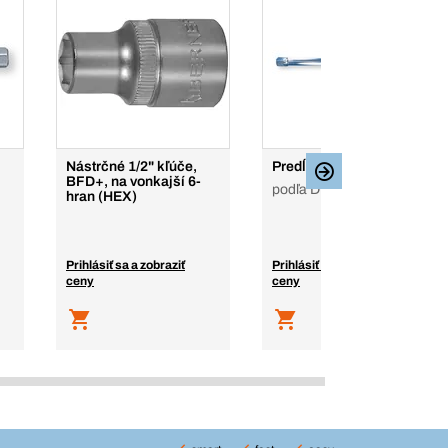
Nástrčné 1/2" kľúče,
Predĺženia 3/4", 4-hran
BFD+, na vonkajší 6-
podľa DIN 3123
hran (HEX)
Prihlásiť sa a zobraziť
Prihlásiť sa a zobraziť
ceny
ceny