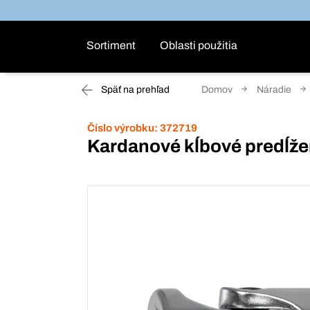
Sortiment
Oblasti použitia
Späť na prehľad
Domov
Náradie
Číslo výrobku:
372719
Kardanové kĺbové predĺžen