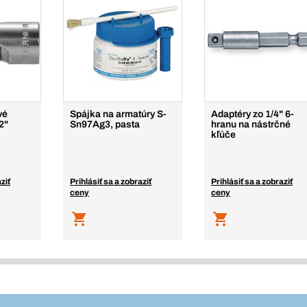
vé
Spájka na armatúry S-
Adaptéry zo 1/4" 6-
2"
Sn97Ag3, pasta
hranu na nástrčné
kľúče
ziť
Prihlásiť sa a zobraziť
Prihlásiť sa a zobraziť
ceny
ceny