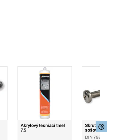
Akrylový tesniaci tmel
Skrutky s plochou
7,5
sošovkovou hlavou
DIN 7985, Phillips,