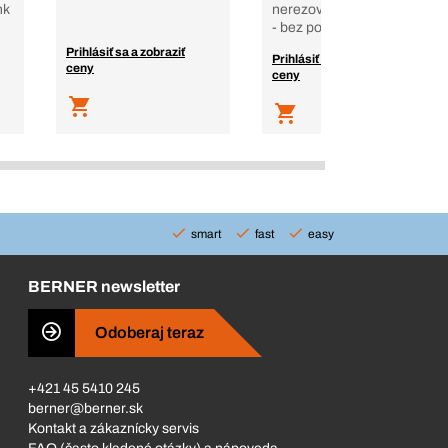
nk
nerezová oceľ A2, blank
- bez povrch. úpravy
Prihlásiť sa a zobraziť
Prihlásiť sa a zobraziť
ceny
ceny
smart
fast
easy
BERNER newsletter
Odoberaj teraz
+421 45 5410 245
berner@berner.sk
Kontakt a zákaznícky servis