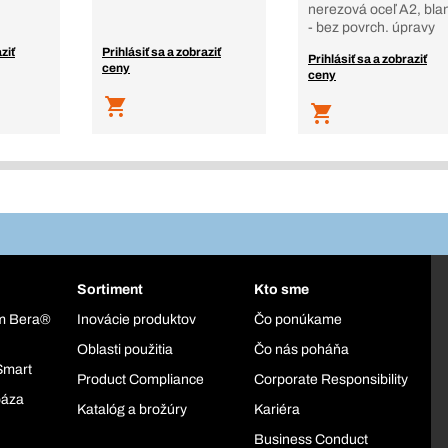
nerezová oceľ A2, bla
- bez povrch. úpravy
ziť
Prihlásiť sa a zobraziť
Prihlásiť sa a zobraziť
ceny
ceny
Sortiment
Kto sme
ém Bera®
Inovácie produktov
Čo ponúkame
Oblasti použitia
Čo nás poháňa
Smart
Product Compliance
Corporate Responsibility
báza
Katalóg a brožúry
Kariéra
Business Conduct