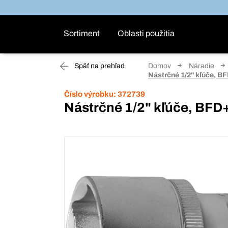
Sortiment
Oblasti použitia
Späť na prehľad
Domov
Náradie
Nástrčné 1/2" kľúče, BF
Číslo výrobku:
372739
Nástrčné 1/2" kľúče, BFD+