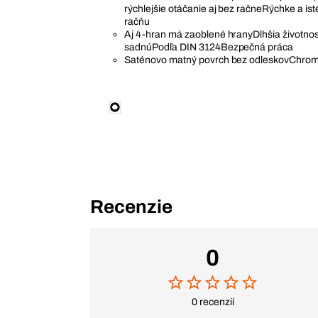
rýchlejšie otáčanie aj bez račneRýchke a ist
račňu
Aj 4-hran má zaoblené hranyDlhšia životno
sadnúPodľa DIN 3124Bezpečná práca
Saténovo matný povrch bez odleskovChrom
Recenzie
0
0 recenzií