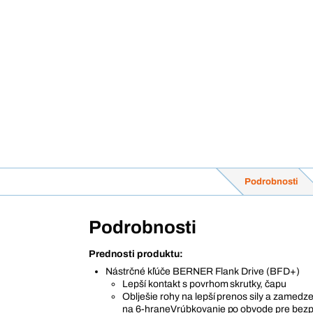
Podrobnosti
Podrobnosti
Prednosti produktu:
Nástrčné kľúče BERNER Flank Drive (BFD+)
Lepší kontakt s povrhom skrutky, čapu
Oblješie rohy na lepší prenos sily a zamedz
na 6-hraneVrúbkovanie po obvode pre bezp