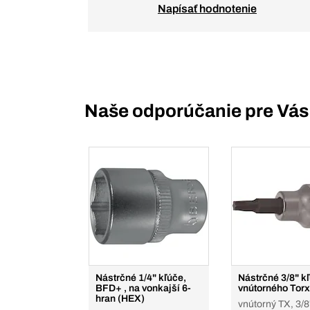
Napísať hodnotenie
Naše odporúčanie pre Vás
Nástrčné 1/4" kľúče,
Nástrčné 3/8" k
BFD+ , na vonkajší 6-
vnútorného Torx
hran (HEX)
vnútorný TX, 3/8