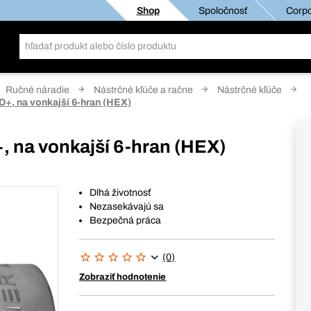
Shop
Spoločnosť
Corpo
Ručné náradie
Nástrčné kľúče a račne
Nástrčné kľúče
D+, na vonkajší 6-hran (HEX)
, na vonkajší 6-hran (HEX)
Dlhá životnosť
Nezasekávajú sa
Bezpečná práca
(0)
Zobraziť hodnotenie