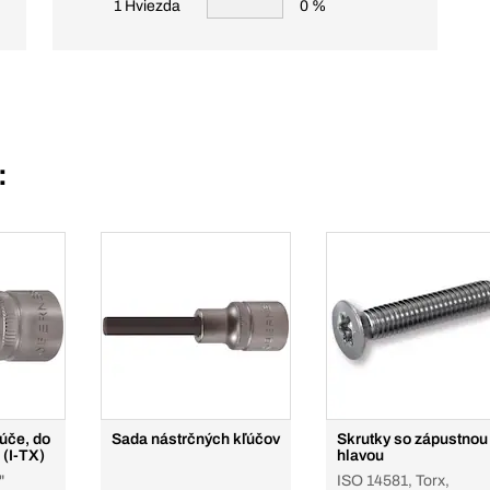
1 Hviezda
0 %
:
ľúče, do
Sada nástrčných kľúčov
Skrutky so zápustnou
 (I-TX)
hlavou
"
ISO 14581, Torx,