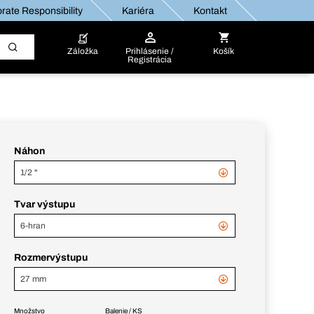
rate Responsibility
Kariéra
Kontakt
Záložka
Prihlásenie /
Košík
Registrácia
Náhon
1/2 "
Tvar výstupu
6-hran
Rozmervýstupu
27 mm
Množstvo
Balenie / KS