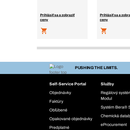
Prihlásiť sa a zobraziť
Prihlásiť sa a zobra
ceny
ceny
PUSHING THE LIMITS.
Self-Service Portal
Služby
Objednávky
Regálový syst
Modul
Faktúry
Systém Bera® 
Obľúbené
Chemická data
Opakované objednávky
eProcurement
Predplatné