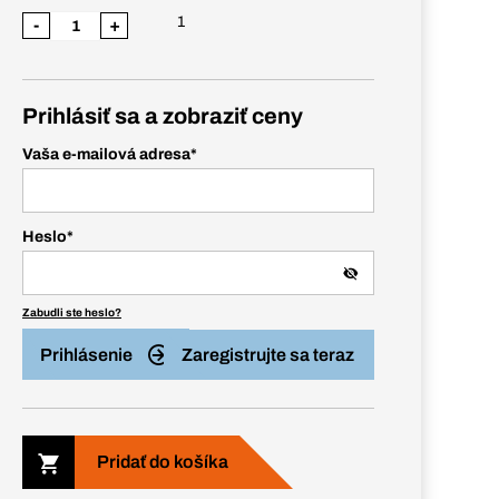
1
-
+
Prihlásiť sa a zobraziť ceny
Vaša e-mailová adresa
*
Heslo
*
Zabudli ste heslo?
Prihlásenie
Zaregistrujte sa teraz
Pridať do košíka