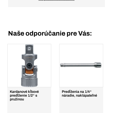
Naše odporúčanie pre Vás:
Kardanové kĺbové
Predĺženia na 1/4“
predĺženie 1/2“ s
náradie, naklápateľné
pružinou