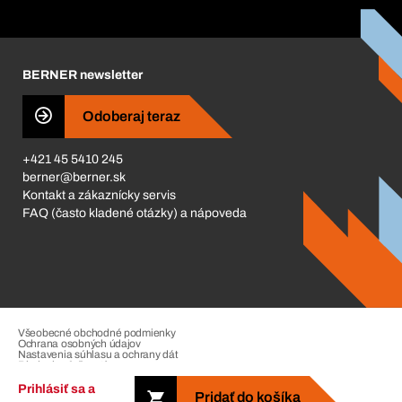
Katalóg a brožúry
Corporate Responsibility
Kariéra
BERNER newsletter
Business Conduct
Odoberaj teraz
+421 45 5410 245
berner@berner.sk
Kontakt a zákaznícky servis
FAQ (často kladené otázky) a nápoveda
Všeobecné obchodné podmienky
Ochrana osobných údajov
Nastavenia súhlasu a ochrany dát
Riadenie sťažností
Impressum
Prihlásiť sa a
Pridať do košíka