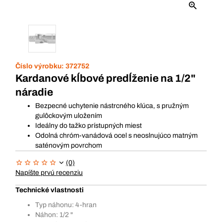
Číslo výrobku:
372752
Kardanové kĺbové predĺženie na 1/2"
náradie
Bezpecné uchytenie nástrcného klúca, s pružným
gulôckovým uložením
Ideálny do tažko prístupných miest
Odolná chróm-vanádová ocel s neoslnujúco matným
saténovým povrchom
(0)
Napíšte prvú recenziu
Technické vlastnosti
Typ náhonu: 4-hran
Náhon: 1/2 "