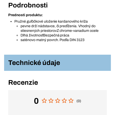
Podrobnosti
Prednosti produktu:
Pružné guľôčkové uloženie kardanového kríža
pevne drží nádstavce, či predĺženia. Vhodný do
stiesnených priestorovZ chrome-vanadium ocele
Dlhá životnosťBezpečná práca
saténovo matný povrch. Podľa DIN 3123
Technické údaje
Recenzie
0
(0)