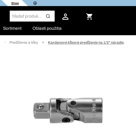
Shop
Sortiment
Oblasti použitia
Predĺženie a kĺby
Kardanové kĺbové predĺženie na 1/2" náradie