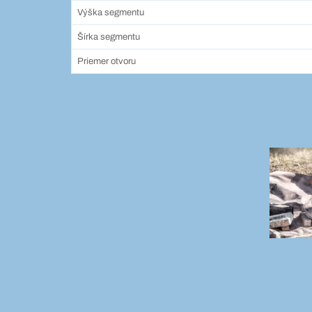
Výška segmentu
Šírka segmentu
Priemer otvoru