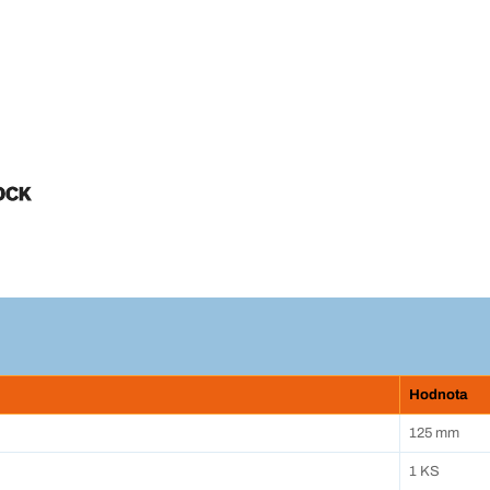
Hodnota
125 mm
1 KS