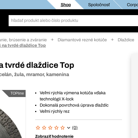
Shop
Spoločnosť
Corpo
anie, brúsenie a zváranie
Diamantové rezné kotúče
Dlaždice
 na tvrdé dlaždice Top
 tvrdé dlaždice Top
rcelán, žula, mramor, kamenina
Veľmi rýchla výmena kotúča vďaka
TOPline
technológii X-lock
Dokonalá povrchová úprava dlaždíc
Veľmi rýchly rez
(0)
Zobraziť hodnotenie