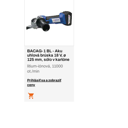
BACAG-1 BL - Aku
uhlová brúska 18 V, ø
125 mm, sólo v kartóne
lítium-iónová, 11000
ot./min
Prihlásiť sa a zobraziť
ceny