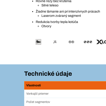
Rovné rezy bez krútenia
Silné teleso
Žiadne lámanie ani pri intenzívnych prácach
Laserom zváraný segment
Redukcia tvorby tepla kotúča
Otvory
Technické údaje
Vlastnosti
Vonkajší priemer
Počet segmentov