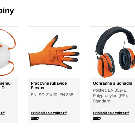
piny
mnému
Pracovné rukavice
Ochranné slúchadlá
R D
Flexus
Pocket, EN 352-1,
EN ISO 21420, EN 388
Polypropylén (PP),
Standard
ziť
Prihlásiť sa a zobraziť
Prihlásiť sa a zobraziť
ceny
ceny