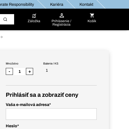
rate Responsibility
Kariéra
Kontakt
Záložka
Prihlásenie /
Košík
Registrácia
Množstvo
Balenie / KS
1
-
+
Prihlásiť sa a zobraziť ceny
Vaša e-mailová adresa
*
Heslo
*