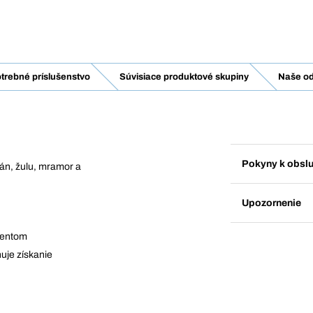
trebné príslušenstvo
Súvisiace produktové skupiny
Naše od
Pokyny k obsl
án, žulu, mramor a
Upozornenie
mentom
uje získanie