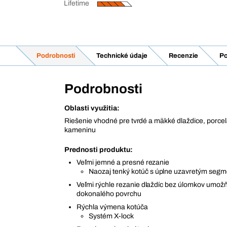
Lifetime
Podrobnosti
Technické údaje
Recenzie
Po
Podrobnosti
Oblasti využitia:
Riešenie vhodné pre tvrdé a mäkké dlaždice, porcel
kameninu
Prednosti produktu:
Veľmi jemné a presné rezanie
Naozaj tenký kotúč s úplne uzavretým seg
Veľmi rýchle rezanie dlaždíc bez úlomkov umožň
dokonalého povrchu
Rýchla výmena kotúča
Systém X-lock