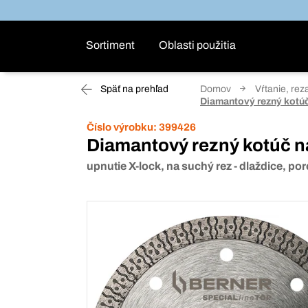
Sortiment
Oblasti použitia
Späť na prehľad
Domov
Vŕtanie, rez
Diamantový rezný kotúč
Číslo výrobku:
399426
Diamantový rezný kotúč na
upnutie X-lock, na suchý rez - dlaždice, po