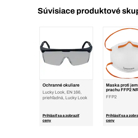
Súvisiace produktové sku
Ochranné okuliare
Maska proti je
prachu FFP2 N
Lucky Look, EN 166,
FFP2
priehľadná, Lucky Look
Prihlásiť sa a zobraziť
Prihlásiť sa a zobra
ceny
ceny