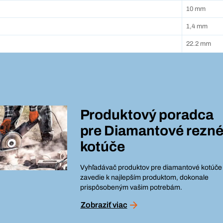
10 mm
1,4 mm
22.2 mm
Produktový poradca
pre
Diamantové rezn
kotúče
Vyhľadávač produktov pre diamantové kotúče
zavedie k najlepším produktom, dokonale
prispôsobeným vašim potrebám.
Zobraziť viac